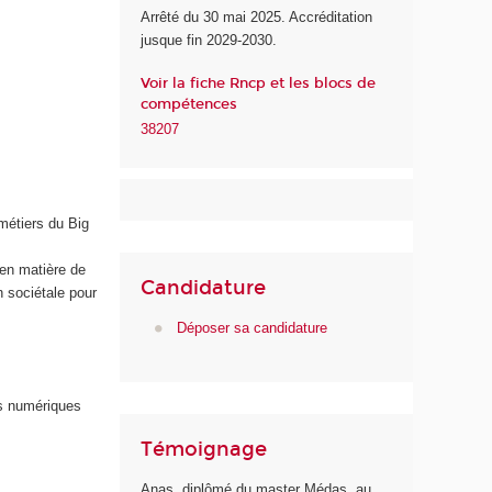
Arrêté du 30 mai 2025. Accréditation
u
jusque fin 2029-2030.
n
u
Voir la fiche Rncp et les blocs de
m
compétences
é
38207
r
i
q
u
métiers du Big
e
e
s en matière de
t
Candidature
n sociétale pour
d
e
Déposer sa candidature
l
'
I
s numériques
A
Témoignage
Anas, diplômé du master Médas, au