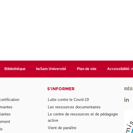
Bibliothèque
heSam Université
Plan de site
Accessibilité:
S'INFORMER
RÉS
rtification
Lutte contre le Covid-19
ômantes
Les ressources documentaires
fiantes
Le centre de ressources et de pédagogie
active
nement
Vient de paraître
is