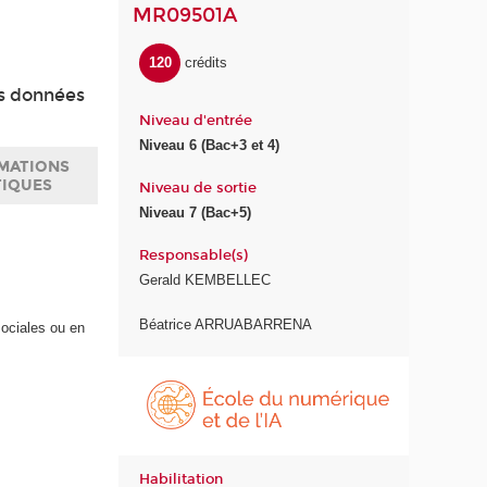
MR09501A
120
crédits
es données
Niveau d'entrée
Niveau 6 (Bac+3 et 4)
MATIONS
TIQUES
Niveau de sortie
Niveau 7 (Bac+5)
Responsable(s)
Gerald KEMBELLEC
Béatrice ARRUABARRENA
ociales ou en
É
c
o
l
e
Habilitation
d