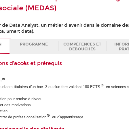
 sociale (MEDAS)
r de Data Analyst, un métier d'avenir dans le domaine d
ta, Smart data).
N
PROGRAMME
COMPÉTENCES ET
INFOR
DÉBOUCHÉS
PRA
ons d’accès et prérequis
e
:
udiants titulaires d'un bac+3 ou d'un titre validant 180 ECTS
en sciences s
.
tion pour remise à niveau
et des motivations
etien
ntrat de professionnalisation
ou d'apprentissage