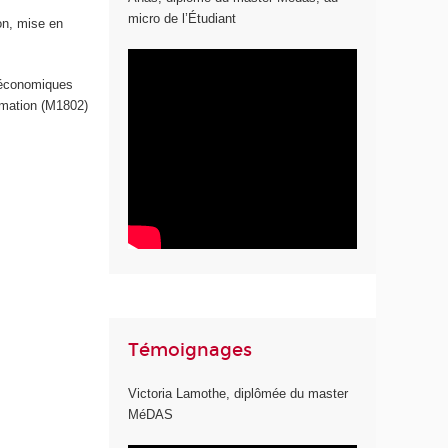
micro de l’Étudiant
ion, mise en
o-économiques
rmation (M1802)
Témoignages
Victoria Lamothe, diplômée du master
MéDAS