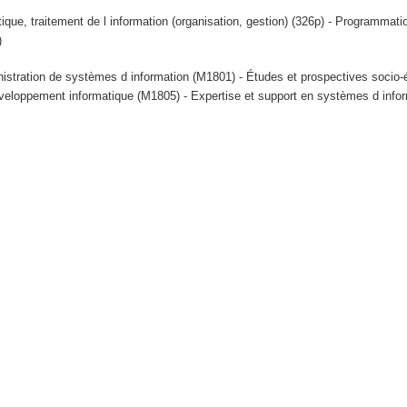
tique, traitement de l information (organisation, gestion) (326p) - Programmat
)
istration de systèmes d information (M1801) - Études et prospectives soci
veloppement informatique (M1805) - Expertise et support en systèmes d info