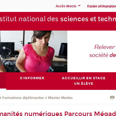
Accès directs
Equipe pédagogiqu
stitut national des
sciences et techn
Relever 
société
de
S'INFORMER
ACCUEILLIR EN STAGE
UN ÉLÈVE
Formations diplômantes
Master Medas
manités numériques Parcours Méga