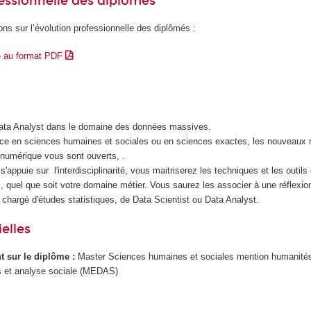
essionnelle des diplômés
ons sur l’évolution professionnelle des diplômés :
e au format PDF
Data Analyst dans le domaine des données massives.
nce en sciences humaines et sociales ou en sciences exactes, les nouveaux 
n numérique vous sont ouverts, .
s'appuie sur l'interdisciplinarité, vous maitriserez les techniques et les outil
 quel que soit votre domaine métier. Vous saurez les associer à une réflexio
 chargé d'études statistiques, de Data Scientist ou Data Analyst.
elles
ant sur le diplôme :
Master Sciences humaines et sociales mention humanité
 et analyse sociale (MEDAS)