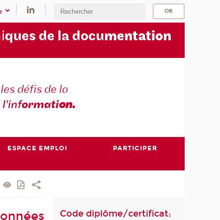
e
i
ques de la docu
mentation
les défis de la
 l'inf
ormati
on.
ESPACE EMPLOI
PARTICIPER
Code diplôme/certificat:
données