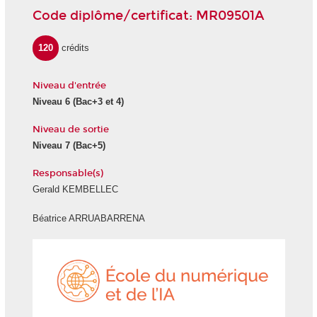
Code diplôme/certificat: MR09501A
120
crédits
Niveau d'entrée
Niveau 6
(Bac+3 et 4)
Niveau de sortie
Niveau 7
(Bac+5)
Responsable(s)
Gerald KEMBELLEC
Béatrice ARRUABARRENA
École
du
numéri
et
de