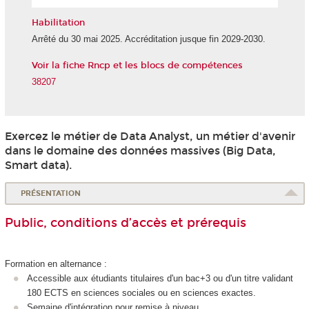
l'IA
Habilitation
Arrêté du 30 mai 2025. Accréditation jusque fin 2029-2030.
Voir la fiche Rncp et les blocs de compétences
38207
Exercez le métier de Data Analyst, un métier d'avenir
dans le domaine des données massives (Big Data,
Smart data).
PRÉSENTATION
Public, conditions d’accès et prérequis
Formation en alternance
:
Accessible aux étudiants titulaires d'un bac+3 ou d'un titre validant
180 ECTS
en sciences sociales ou en sciences exactes.
Semaine d'intégration pour remise à niveau