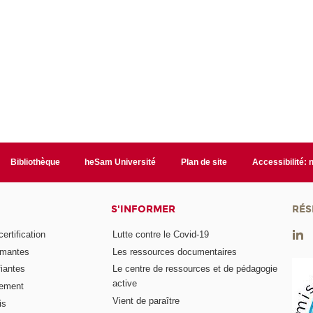
Bibliothèque
heSam Université
Plan de site
Accessibilité:
S'INFORMER
RÉS
rtification
Lutte contre le Covid-19
ômantes
Les ressources documentaires
fiantes
Le centre de ressources et de pédagogie
active
nement
Vient de paraître
is