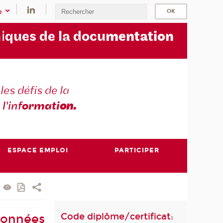
e
i
ques de la docu
mentation
les défis de la
 l'inf
ormati
on.
ESPACE EMPLOI
PARTICIPER
Code diplôme/certificat:
données