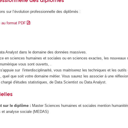
essionnelle des diplômés
ons sur l’évolution professionnelle des diplômés :
e au format PDF
Data Analyst dans le domaine des données massives.
nce en sciences humaines et sociales ou en sciences exactes, les nouveaux 
n numérique vous sont ouverts, .
s'appuie sur l'interdisciplinarité, vous maitriserez les techniques et les outil
 quel que soit votre domaine métier. Vous saurez les associer à une réflexio
 chargé d'études statistiques, de Data Scientist ou Data Analyst.
elles
ant sur le diplôme :
Master Sciences humaines et sociales mention humanité
 et analyse sociale (MEDAS)