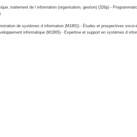
tique, traitement de l information (organisation, gestion) (326p) - Programmat
)
istration de systèmes d information (M1801) - Études et prospectives soci
veloppement informatique (M1805) - Expertise et support en systèmes d info