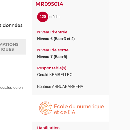
MR09501A
120
crédits
es données
Niveau d'entrée
Niveau 6 (Bac+3 et 4)
MATIONS
TIQUES
Niveau de sortie
Niveau 7 (Bac+5)
Responsable(s)
Gerald KEMBELLEC
Béatrice ARRUABARRENA
ociales ou en
É
c
o
l
e
Habilitation
d