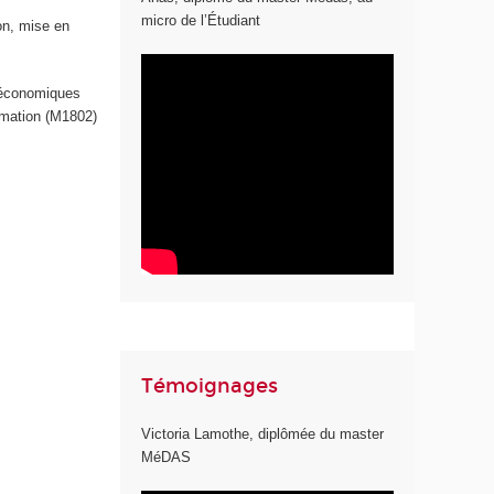
micro de l’Étudiant
ion, mise en
o-économiques
rmation (M1802)
Témoignages
Victoria Lamothe, diplômée du master
MéDAS