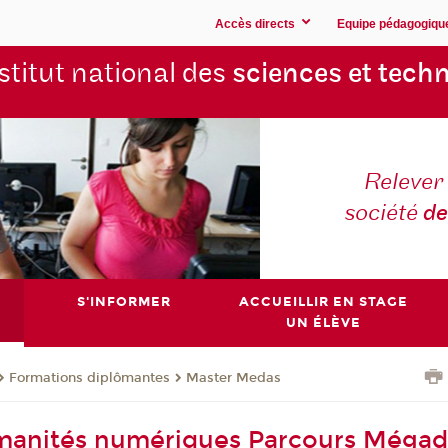
Accès directs
Equipe pédagogiqu
stitut national des
sciences et techn
Relever 
société
de
S'INFORMER
ACCUEILLIR EN STAGE
UN ÉLÈVE
Formations diplômantes
Master Medas
manités numériques Parcours Méga