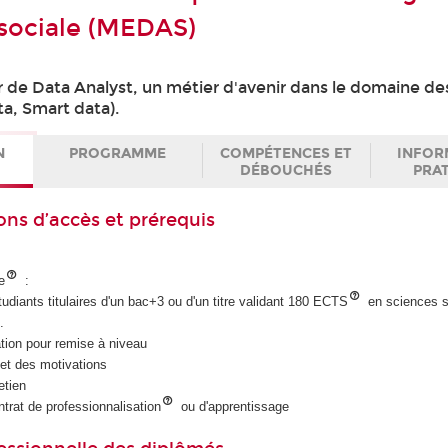
 sociale (MEDAS)
r de Data Analyst, un métier d'avenir dans le domaine d
ta, Smart data).
N
PROGRAMME
COMPÉTENCES ET
INFOR
DÉBOUCHÉS
PRA
ons d’accès et prérequis
e
:
udiants titulaires d'un bac+3 ou d'un titre validant 180 ECTS
en sciences s
.
tion pour remise à niveau
et des motivations
etien
ntrat de professionnalisation
ou d'apprentissage