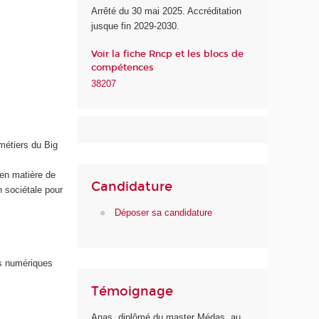
Arrêté du 30 mai 2025. Accréditation
u
jusque fin 2029-2030.
n
u
Voir la fiche Rncp et les blocs de
m
compétences
é
38207
r
i
q
u
métiers du Big
e
e
s en matière de
t
Candidature
n sociétale pour
d
e
Déposer sa candidature
l
'
I
s numériques
A
Témoignage
Anas, diplômé du master Médas, au