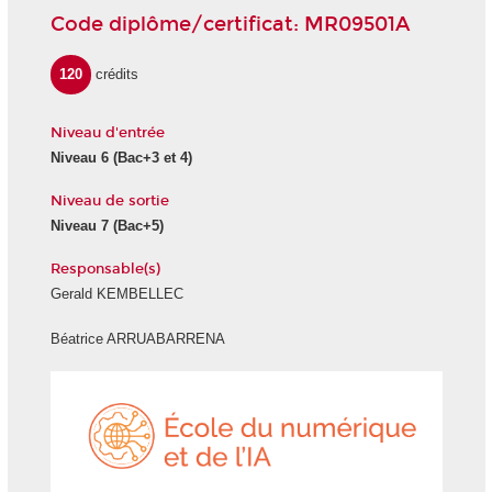
Code diplôme/certificat: MR09501A
120
crédits
Niveau d'entrée
Niveau 6
(Bac+3 et 4)
Niveau de sortie
Niveau 7
(Bac+5)
Responsable(s)
Gerald KEMBELLEC
Béatrice ARRUABARRENA
École
du
numéri
et
de