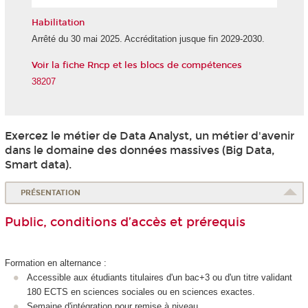
l'IA
Habilitation
Arrêté du 30 mai 2025. Accréditation jusque fin 2029-2030.
Voir la fiche Rncp et les blocs de compétences
38207
Exercez le métier de Data Analyst, un métier d'avenir
dans le domaine des données massives (Big Data,
Smart data).
PRÉSENTATION
Public, conditions d’accès et prérequis
Formation en alternance
:
Accessible aux étudiants titulaires d'un bac+3 ou d'un titre validant
180 ECTS
en sciences sociales ou en sciences exactes.
Semaine d'intégration pour remise à niveau