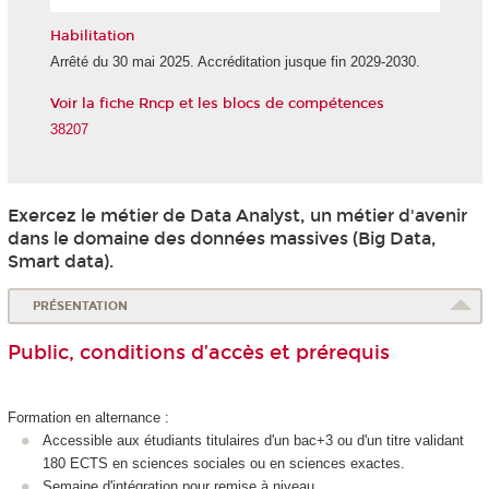
l'IA
Habilitation
Arrêté du 30 mai 2025. Accréditation jusque fin 2029-2030.
Voir la fiche Rncp et les blocs de compétences
38207
Exercez le métier de Data Analyst, un métier d'avenir
dans le domaine des données massives (Big Data,
Smart data).
PRÉSENTATION
Public, conditions d’accès et prérequis
Formation en alternance
:
Accessible aux étudiants titulaires d'un bac+3 ou d'un titre validant
180 ECTS
en sciences sociales ou en sciences exactes.
Semaine d'intégration pour remise à niveau