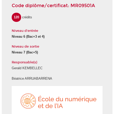
Code diplôme/certificat: MR09501A
120
crédits
Niveau d'entrée
Niveau 6
(Bac+3 et 4)
Niveau de sortie
Niveau 7
(Bac+5)
Responsable(s)
Gerald KEMBELLEC
Béatrice ARRUABARRENA
École
du
numéri
et
de