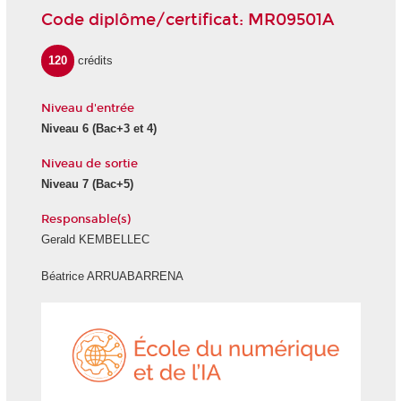
Code diplôme/certificat: MR09501A
120
crédits
Niveau d'entrée
Niveau 6
(Bac+3 et 4)
Niveau de sortie
Niveau 7
(Bac+5)
Responsable(s)
Gerald KEMBELLEC
Béatrice ARRUABARRENA
École
du
numéri
et
de