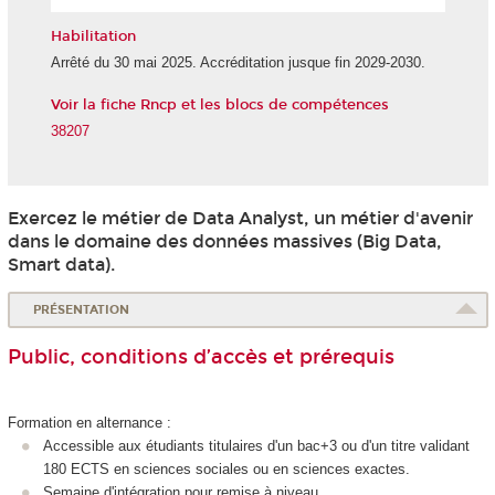
l'IA
Habilitation
Arrêté du 30 mai 2025. Accréditation jusque fin 2029-2030.
Voir la fiche Rncp et les blocs de compétences
38207
Exercez le métier de Data Analyst, un métier d'avenir
dans le domaine des données massives (Big Data,
Smart data).
PRÉSENTATION
Public, conditions d’accès et prérequis
Formation en alternance
:
Accessible aux étudiants titulaires d'un bac+3 ou d'un titre validant
180 ECTS
en sciences sociales ou en sciences exactes.
Semaine d'intégration pour remise à niveau