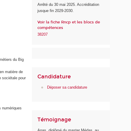
Arrêté du 30 mai 2025. Accréditation
u
jusque fin 2029-2030.
n
u
Voir la fiche Rncp et les blocs de
m
compétences
é
38207
r
i
q
u
métiers du Big
e
e
s en matière de
t
Candidature
n sociétale pour
d
e
Déposer sa candidature
l
'
I
s numériques
A
Témoignage
Anas, diplômé du master Médas, au