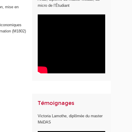
micro de l’Étudiant
ion, mise en
o-économiques
rmation (M1802)
Témoignages
Victoria Lamothe, diplômée du master
MéDAS