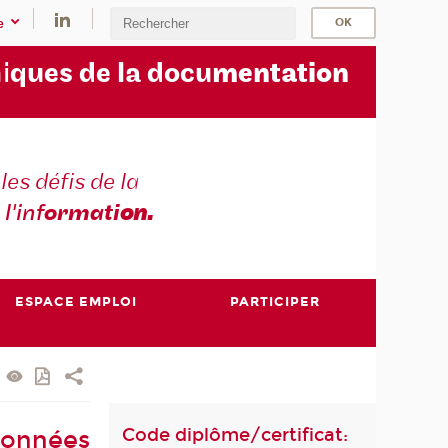
e
i
ques de la docu
mentation
les défis de la
 l'inf
ormati
on.
ESPACE EMPLOI
PARTICIPER
Code diplôme/certificat:
données