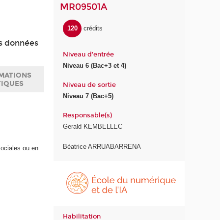
MR09501A
120
crédits
es données
Niveau d'entrée
Niveau 6 (Bac+3 et 4)
MATIONS
TIQUES
Niveau de sortie
Niveau 7 (Bac+5)
Responsable(s)
Gerald KEMBELLEC
Béatrice ARRUABARRENA
ociales ou en
É
c
o
l
e
Habilitation
d