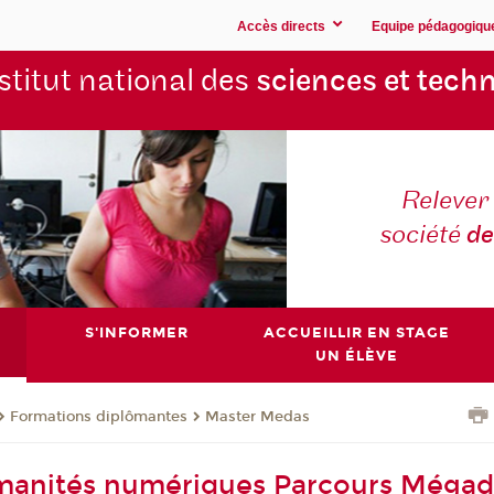
Accès directs
Equipe pédagogiqu
stitut national des
sciences et techn
Relever 
société
de
S'INFORMER
ACCUEILLIR EN STAGE
UN ÉLÈVE
Formations diplômantes
Master Medas
manités numériques Parcours Méga