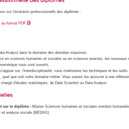
essionnelle des diplômés
ons sur l’évolution professionnelle des diplômés :
e au format PDF
Data Analyst dans le domaine des données massives.
nce en sciences humaines et sociales ou en sciences exactes, les nouveaux 
n numérique vous sont ouverts, .
s'appuie sur l'interdisciplinarité, vous maitriserez les techniques et les outil
 quel que soit votre domaine métier. Vous saurez les associer à une réflexio
 chargé d'études statistiques, de Data Scientist ou Data Analyst.
elles
ant sur le diplôme :
Master Sciences humaines et sociales mention humanité
 et analyse sociale (MEDAS)