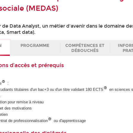
 sociale (MEDAS)
r de Data Analyst, un métier d'avenir dans le domaine d
ta, Smart data).
N
PROGRAMME
COMPÉTENCES ET
INFOR
DÉBOUCHÉS
PRA
ons d’accès et prérequis
e
:
udiants titulaires d'un bac+3 ou d'un titre validant 180 ECTS
en sciences s
.
tion pour remise à niveau
et des motivations
etien
ntrat de professionnalisation
ou d'apprentissage