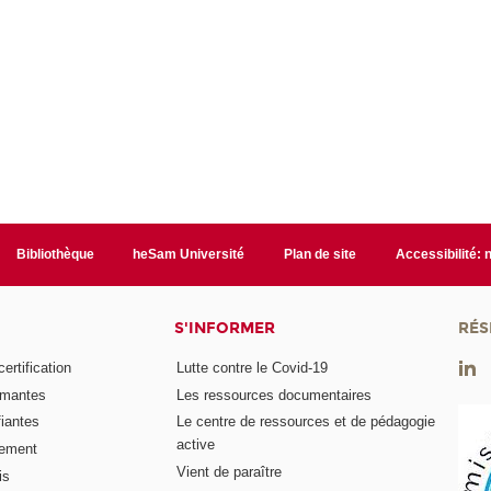
Bibliothèque
heSam Université
Plan de site
Accessibilité:
S'INFORMER
RÉS
rtification
Lutte contre le Covid-19
ômantes
Les ressources documentaires
fiantes
Le centre de ressources et de pédagogie
active
nement
Vient de paraître
is