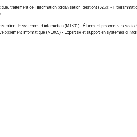
tique, traitement de l information (organisation, gestion) (326p) - Programmat
)
istration de systèmes d information (M1801) - Études et prospectives soci
veloppement informatique (M1805) - Expertise et support en systèmes d info