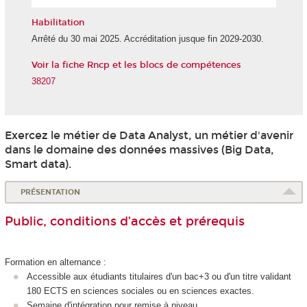
l'IA
Habilitation
Arrêté du 30 mai 2025. Accréditation jusque fin 2029-2030.
Voir la fiche Rncp et les blocs de compétences
38207
Exercez le métier de Data Analyst, un métier d'avenir
dans le domaine des données massives (Big Data,
Smart data).
PRÉSENTATION
Public, conditions d’accès et prérequis
Formation en alternance
:
Accessible aux étudiants titulaires d'un bac+3 ou d'un titre validant
180 ECTS
en sciences sociales ou en sciences exactes.
Semaine d'intégration pour remise à niveau