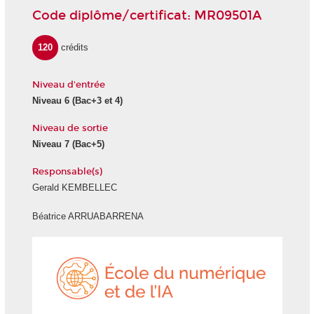
Code diplôme/certificat: MR09501A
120
crédits
Niveau d'entrée
Niveau 6
(Bac+3 et 4)
Niveau de sortie
Niveau 7
(Bac+5)
Responsable(s)
Gerald KEMBELLEC
Béatrice ARRUABARRENA
École
du
numéri
et
de