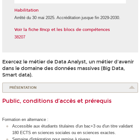
l'IA
Habilitation
Arrêté du 30 mai 2025. Accréditation jusque fin 2029-2030.
Voir la fiche Rncp et les blocs de compétences
38207
Exercez le métier de Data Analyst, un métier d'avenir
dans le domaine des données massives (Big Data,
Smart data).
PRÉSENTATION
Public, conditions d’accès et prérequis
Formation en alternance
:
Accessible aux étudiants titulaires d'un bac+3 ou d'un titre validant
180 ECTS
en sciences sociales ou en sciences exactes.
Semaine d'intégration pour remise à niveau