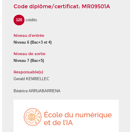
Code diplôme/certificat: MR09501A
120
crédits
Niveau d'entrée
Niveau 6
(Bac+3 et 4)
Niveau de sortie
Niveau 7
(Bac+5)
Responsable(s)
Gerald KEMBELLEC
Béatrice ARRUABARRENA
École
du
numéri
et
de