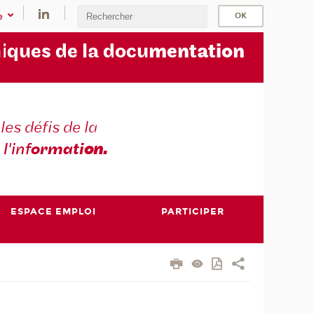
e
i
ques de la docu
mentation
les défis de la
 l'inf
ormati
on.
ESPACE EMPLOI
PARTICIPER