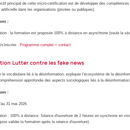
ectif principal de cette micro-certification est de développer des compétence
e artificielle dans les organisations (privées ou publiques).
ues :
tion : la formation est proposée 100% à distance en asynchrone (seule la sé
s'inscrire :
Programme complet + contact
ation Lutter contre les fake news
ir le vocabulaire lié à la désinformation, expliquer l’écosystème de la désinform
compréhension approfondie des aspects sociologiques liés à la désinformation
ues :
qu'au 31 mai 2026
tion : 100% à distance. Séance d'ouverture de 2 heures en synchrone en visioco
pour valider la formation après la séance d'ouverture).