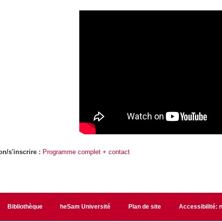
on/s'inscrire :
Programme complet + contact
Bibliothèque
heSam Université
Plan de site
Accessibilité: