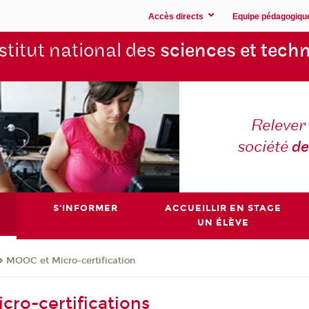
Accès directs
Equipe pédagogiqu
stitut national des
sciences et techn
Relever 
société
de
S'INFORMER
ACCUEILLIR EN STAGE
UN ÉLÈVE
MOOC et Micro-certification
cro-certifications