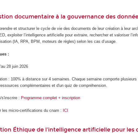
stion documentaire à la gouvernance des donné
endre et structurer le cycle de vie des documents de leur création à leur archi
D, exploiter l’intelligence artificielle pour extraire, rechercher et valoriser l’
isation (IA, RPA, BPM, moteurs de règles) selon les cas d’usage.
ues :
u'au 28 juin 2026
ation : 100% à distance sur 4 semaines. Chaque semaine comporte plusieur
ressources complémentaires et d'un quiz de compréhension.
s'inscrire :
Programme complet + inscription
r les micro-certifications du cnam :
ICI
tion Éthique de l'intelligence artificielle pour les