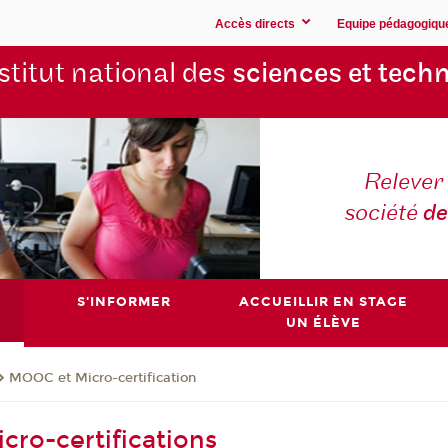
Accès directs
Equipe pédagogiqu
stitut national des
sciences et techn
Relever 
société
de
S'INFORMER
ACCUEILLIR EN STAGE
UN ÉLÈVE
MOOC et Micro-certification
cro-certifications