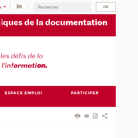
e
i
ques de la docu
mentation
les défis de la
 l'inf
ormati
on.
ESPACE EMPLOI
PARTICIPER