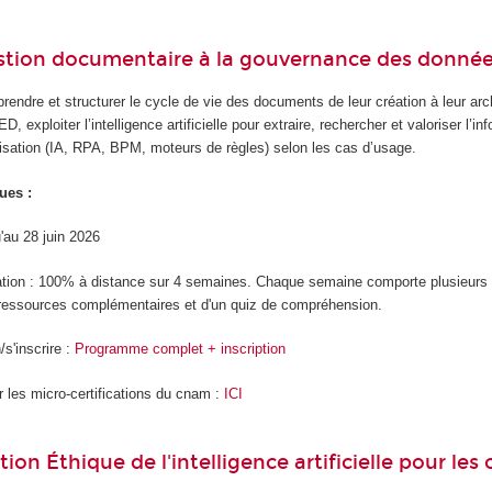
stion documentaire à la gouvernance des donné
endre et structurer le cycle de vie des documents de leur création à leur archi
D, exploiter l’intelligence artificielle pour extraire, rechercher et valoriser l’
isation (IA, RPA, BPM, moteurs de règles) selon les cas d’usage.
ues :
u'au 28 juin 2026
ation : 100% à distance sur 4 semaines. Chaque semaine comporte plusieur
ressources complémentaires et d'un quiz de compréhension.
s'inscrire :
Programme complet + inscription
r les micro-certifications du cnam :
ICI
tion Éthique de l'intelligence artificielle pour les