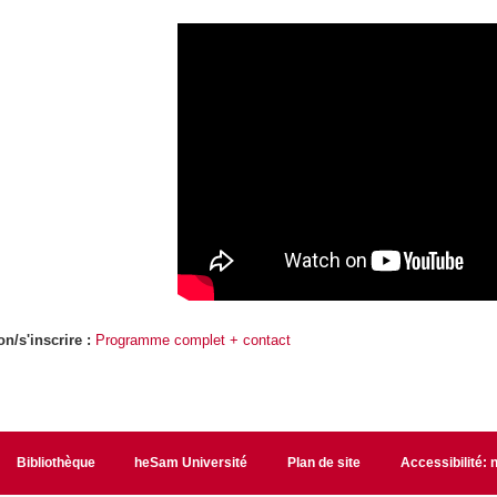
on/s'inscrire :
Programme complet + contact
Bibliothèque
heSam Université
Plan de site
Accessibilité: