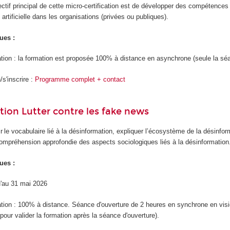
ectif principal de cette micro-certification est de développer des compétence
e artificielle dans les organisations (privées ou publiques).
ues :
tion : la formation est proposée 100% à distance en asynchrone (seule la sé
s'inscrire :
Programme complet + contact
ation Lutter contre les fake news
ir le vocabulaire lié à la désinformation, expliquer l’écosystème de la désinform
compréhension approfondie des aspects sociologiques liés à la désinformation
ues :
qu'au 31 mai 2026
tion : 100% à distance. Séance d'ouverture de 2 heures en synchrone en visioco
pour valider la formation après la séance d'ouverture).