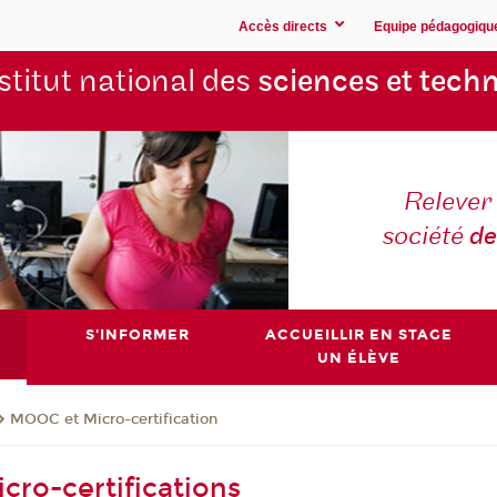
Accès directs
Equipe pédagogiqu
stitut national des
sciences et techn
Relever 
société
de
S'INFORMER
ACCUEILLIR EN STAGE
UN ÉLÈVE
MOOC et Micro-certification
cro-certifications