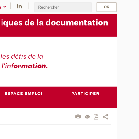
e
i
ques de la docu
mentation
les défis de la
 l'inf
ormati
on.
ESPACE EMPLOI
PARTICIPER