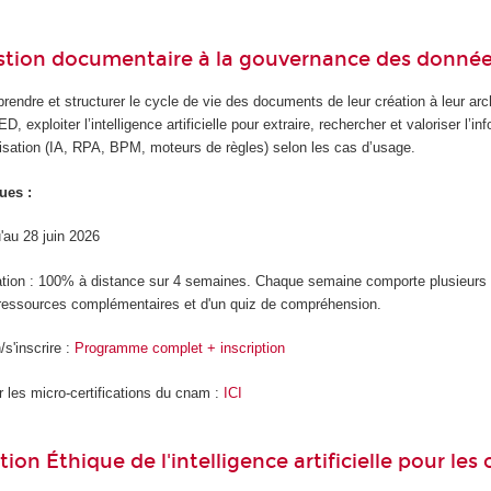
stion documentaire à la gouvernance des donné
endre et structurer le cycle de vie des documents de leur création à leur archi
D, exploiter l’intelligence artificielle pour extraire, rechercher et valoriser l’
isation (IA, RPA, BPM, moteurs de règles) selon les cas d’usage.
ues :
u'au 28 juin 2026
ation : 100% à distance sur 4 semaines. Chaque semaine comporte plusieur
ressources complémentaires et d'un quiz de compréhension.
s'inscrire :
Programme complet + inscription
r les micro-certifications du cnam :
ICI
tion Éthique de l'intelligence artificielle pour les