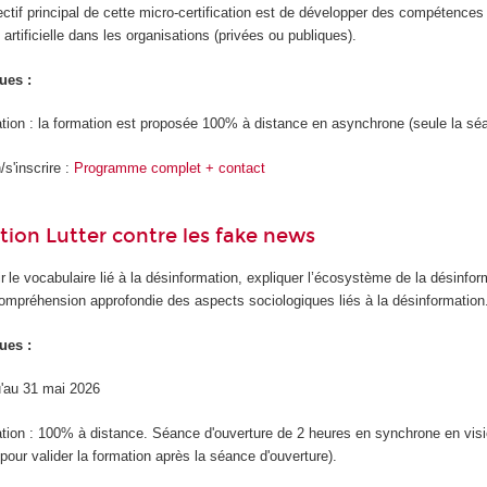
ectif principal de cette micro-certification est de développer des compétence
e artificielle dans les organisations (privées ou publiques).
ues :
tion : la formation est proposée 100% à distance en asynchrone (seule la sé
s'inscrire :
Programme complet + contact
ation Lutter contre les fake news
ir le vocabulaire lié à la désinformation, expliquer l’écosystème de la désinform
compréhension approfondie des aspects sociologiques liés à la désinformation
ues :
qu'au 31 mai 2026
tion : 100% à distance. Séance d'ouverture de 2 heures en synchrone en visioco
pour valider la formation après la séance d'ouverture).