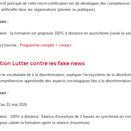
ectif principal de cette micro-certification est de développer des compétence
e artificielle dans les organisations (privées ou publiques).
ues :
tion : la formation est proposée 100% à distance en asynchrone (seule la sé
s'inscrire :
Programme complet + contact
ation Lutter contre les fake news
ir le vocabulaire lié à la désinformation, expliquer l’écosystème de la désinform
compréhension approfondie des aspects sociologiques liés à la désinformation
ues :
qu'au 31 mai 2026
tion : 100% à distance. Séance d'ouverture de 2 heures en synchrone en visioco
pour valider la formation après la séance d'ouverture).