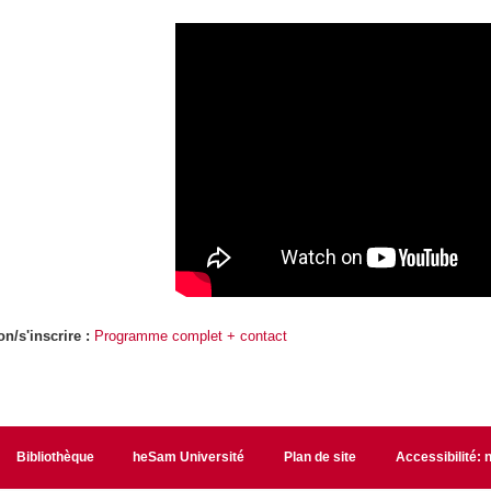
on/s'inscrire :
Programme complet + contact
Bibliothèque
heSam Université
Plan de site
Accessibilité: