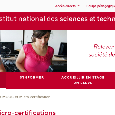
Accès directs
Equipe pédagogiqu
stitut national des
sciences et techn
Relever 
société
de
S'INFORMER
ACCUEILLIR EN STAGE
UN ÉLÈVE
MOOC et Micro-certification
cro-certifications