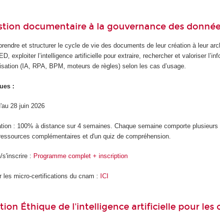
stion documentaire à la gouvernance des donné
endre et structurer le cycle de vie des documents de leur création à leur archi
D, exploiter l’intelligence artificielle pour extraire, rechercher et valoriser l’
isation (IA, RPA, BPM, moteurs de règles) selon les cas d’usage.
ues :
u'au 28 juin 2026
ation : 100% à distance sur 4 semaines. Chaque semaine comporte plusieur
ressources complémentaires et d'un quiz de compréhension.
s'inscrire :
Programme complet + inscription
r les micro-certifications du cnam :
ICI
tion Éthique de l'intelligence artificielle pour les