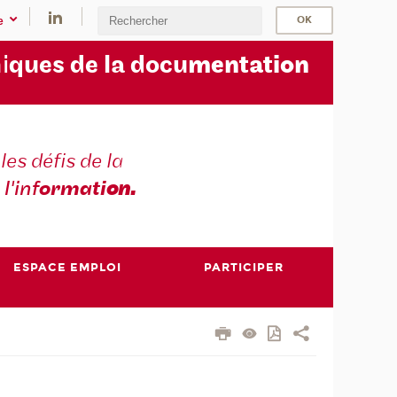
e
i
ques de la docu
mentation
les défis de la
 l'inf
ormati
on.
ESPACE EMPLOI
PARTICIPER