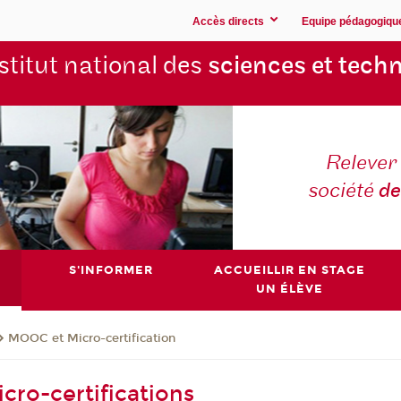
Accès directs
Equipe pédagogiqu
stitut national des
sciences et techn
Relever 
société
de
S'INFORMER
ACCUEILLIR EN STAGE
UN ÉLÈVE
MOOC et Micro-certification
cro-certifications