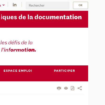
e
i
ques de la docu
mentation
les défis de la
 l'inf
ormati
on.
ESPACE EMPLOI
PARTICIPER