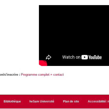
on/s'inscrire :
Programme complet + contact
Bibliothèque
heSam Université
Plan de site
Accessibilité: