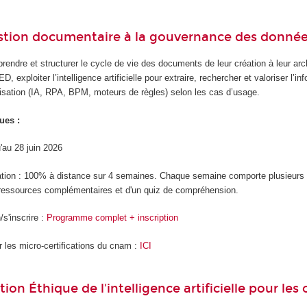
stion documentaire à la gouvernance des donné
endre et structurer le cycle de vie des documents de leur création à leur archi
D, exploiter l’intelligence artificielle pour extraire, rechercher et valoriser l’
isation (IA, RPA, BPM, moteurs de règles) selon les cas d’usage.
ues :
u'au 28 juin 2026
ation : 100% à distance sur 4 semaines. Chaque semaine comporte plusieur
ressources complémentaires et d'un quiz de compréhension.
s'inscrire :
Programme complet + inscription
r les micro-certifications du cnam :
ICI
tion Éthique de l'intelligence artificielle pour les