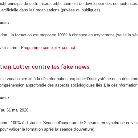
ectif principal de cette micro-certification est de développer des compétence
e artificielle dans les organisations (privées ou publiques).
ues :
tion : la formation est proposée 100% à distance en asynchrone (seule la sé
s'inscrire :
Programme complet + contact
ation Lutter contre les fake news
ir le vocabulaire lié à la désinformation, expliquer l’écosystème de la désinform
compréhension approfondie des aspects sociologiques liés à la désinformation
ues :
qu'au 31 mai 2026
tion : 100% à distance. Séance d'ouverture de 2 heures en synchrone en visioco
pour valider la formation après la séance d'ouverture).