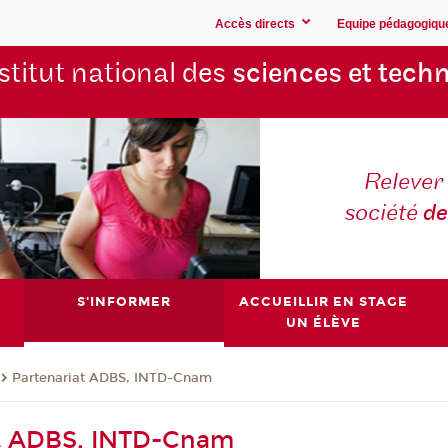
Accès directs
Equipe pédagogiqu
stitut national des
sciences et techn
Relever 
société
de
S'INFORMER
ACCUEILLIR EN STAGE
UN ÉLÈVE
Partenariat ADBS, INTD-Cnam
at ADBS, INTD-Cnam