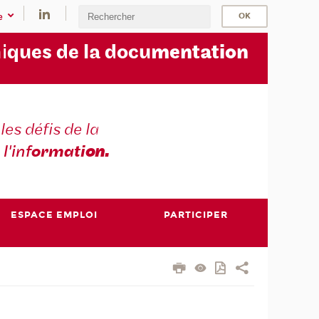
e
i
ques de la docu
mentation
les défis de la
 l'inf
ormati
on.
ESPACE EMPLOI
PARTICIPER