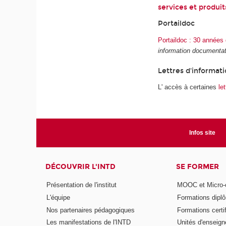
services et produi
Portaildoc
Portaildoc : 30 années 
information documentat
Lettres d'informat
L' accès à certaines
le
Infos site
DÉCOUVRIR L'INTD
SE FORMER
Présentation de l'institut
MOOC et Micro-ce
L'équipe
Formations dipl
Nos partenaires pédagogiques
Formations certi
Les manifestations de l'INTD
Unités d'enseig