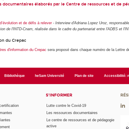
ts documentaires élaborés par le Centre de ressources et de pé
d’évolution et de défis à relever
- Interview d'Adriana Lopez Uroz, responsabl
ion de l'INTD-Cnam, réalisée dans le cadre du partenariat entre l'ADBS et l
ion du Crepac
ttres d'information du Crepac
sera proposé dans chaque numéro de la Lettre d
Bibliothèque
heSam Université
Plan de site
Accessibilité:
S'INFORMER
RÉS
rtification
Lutte contre le Covid-19
ômantes
Les ressources documentaires
fiantes
Le centre de ressources et de pédagogie
active
nement