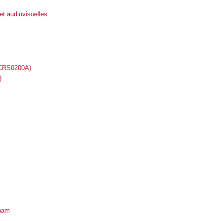
et audiovisuelles
(CRS0200A)
)
Cnam