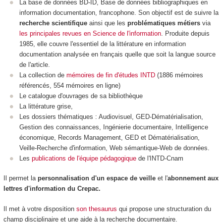
La base de données BD-ID,
Base de données bibliographiques en
information documentation, francophone. Son objectif est de suivre la
recherche scientifique
ainsi que les
problématiques métiers
via
les principales revues en Science de l'information
. Produite depuis
1985, elle couvre l'essentiel de la littérature en information
documentation analysée en français quelle que soit la langue source
de l'article.
La collection
de
mémoires de fin d'études INTD
(1886 mémoires
référencés, 554 mémoires en ligne)
Le catalogue d'ouvrages de sa bibliothèque
La littérature grise,
Les dossiers thématiques :
Audiovisuel, GED-Dématérialisation,
Gestion des connaissances, Ingénierie documentaire, Intelligence
économique, Records Management, GED et Dématérialisation,
Veille-Recherche d'information, Web sémantique-Web de données.
Les
publications de l'équipe pédagogique
de l'INTD-Cnam
Il permet la
personnalisation d'un espace de veille
et l'
abonnement aux
lettres d'information du Crepac.
Il met à votre disposition
son thesaurus
qui propose une structuration du
champ disciplinaire et une aide à la recherche documentaire.