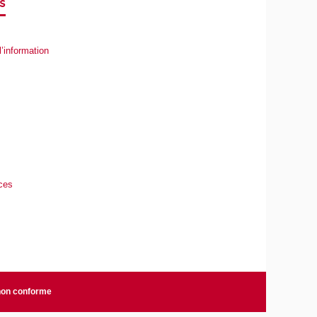
s
’information
ces
 non conforme