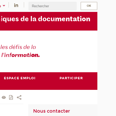
e
i
ques de la docu
mentation
les défis de la
 l'inf
ormati
on.
ESPACE EMPLOI
PARTICIPER
Nous contacter