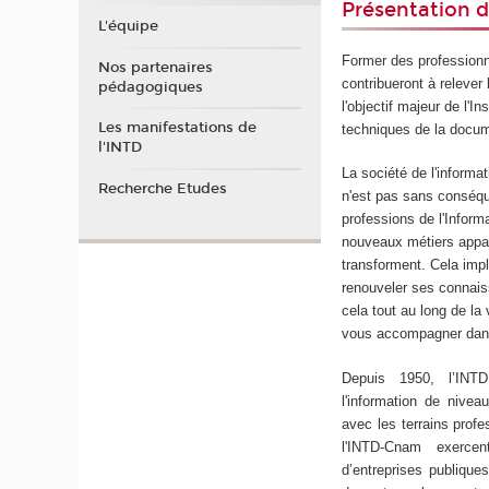
Présentation d
L'équipe
Former des professionne
Nos partenaires
contribueront à relever 
pédagogiques
l'objectif majeur de l'I
Les manifestations de
techniques de la docum
l'INTD
La société de l'informa
Recherche Etudes
n'est pas sans conséqu
professions de l'Infor
nouveaux métiers appar
transforment. Cela impl
renouveler ses connai
cela tout au long de la 
vous accompagner dan
Depuis 1950, l’INT
l'information de nivea
avec les terrains prof
l'INTD-Cnam exerce
d’entreprises publique