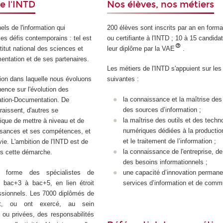
e l'INTD
Nos élèves, nos métiers
ls de l'information qui
200 élèves sont inscrits par an en form
les défis contemporains : tel est
ou certifiante à l'INTD ; 10 à 15 candida
nstitut national des sciences et
leur diplôme par la VAE
.
entation et de ses partenaires.
Les métiers de l'INTD s'appuient sur l
tion dans laquelle nous évoluons
suivantes :
ence sur l'évolution des
la connaissance et la maîtrise des
mation-Documentation. De
des sources d’information ;
aissent, d'autres se
la maîtrise des outils et des techn
ique de mettre à niveau et de
numériques dédiées à la productio
ssances et ses compétences, et
et le traitement de l’information ;
vie. L'ambition de l'INTD est de
la connaissance de l'entreprise, d
s cette démarche.
des besoins informationnels ;
D forme des spécialistes de
une capacité d’innovation permane
u bac+3 à bac+5, en lien étroit
services d’information et de comm
essionnels. Les 7000 diplômés de
nt, ou ont exercé, au sein
s ou privées, des responsabilités