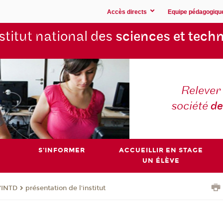
Accès directs
Equipe pédagogiqu
stitut national des
sciences et techn
Relever 
société
de
S'INFORMER
ACCUEILLIR EN STAGE
UN ÉLÈVE
l'INTD
présentation de l'institut