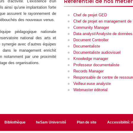
Référentiel de nos métier
s d'activité. L'existence d'un
s ainsi qu'une implantation forte
que assurent le rayonnement de
Chef de projet GED
es débouchés des nouveaux venus.
Chef de projet en management de l
Community Manager
équipe pédagogique nationale
Data analyst/Analyste de données
servatoire national des arts et
Document Controller
e synergie avec d’autres équipes
Documentaliste
s dans le management enrichit
Documentaliste audiovisuel
ion notamment par une proximité
Knowledge manager
otage des organisations.
Professeur documentaliste
Records Manager
Responsable de centre de ressour
Veilleur.euse analyste
Webmaster éditorial
Bibliothèque
heSam Université
Plan de site
Accessibilité: