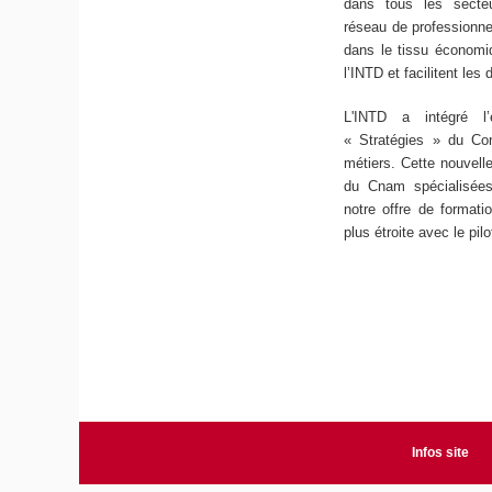
dans tous les secteur
réseau de professionnel
dans le tissu économi
l’INTD et facilitent l
L'INTD a intégré l’
« Stratégies » du Con
métiers. Cette nouvell
du Cnam spécialisée
notre offre de format
plus étroite avec le pil
Infos site