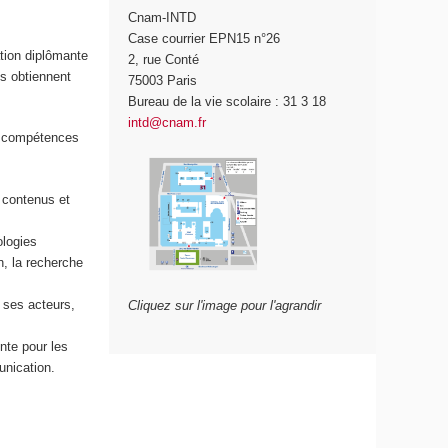
Cnam-INTD
Case courrier EPN15 n°26
ation diplômante
2, rue Conté
ts obtiennent
75003 Paris
Bureau de la vie scolaire : 31 3 18
intd@cnam.fr
es compétences
 contenus et
ologies
n, la recherche
e ses acteurs,
Cliquez sur l'image pour l'agrandir
nte pour les
unication.