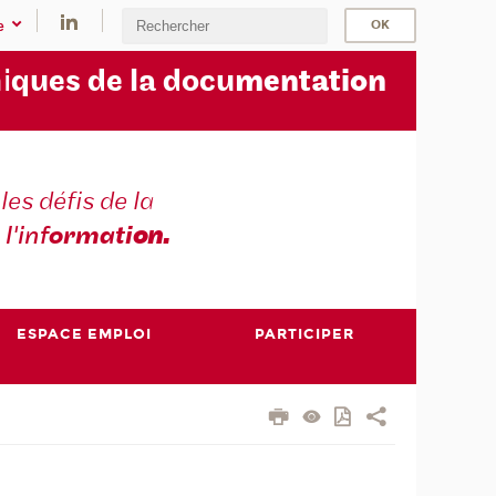
e
i
ques de la docu
mentation
les défis de la
 l'inf
ormati
on.
ESPACE EMPLOI
PARTICIPER