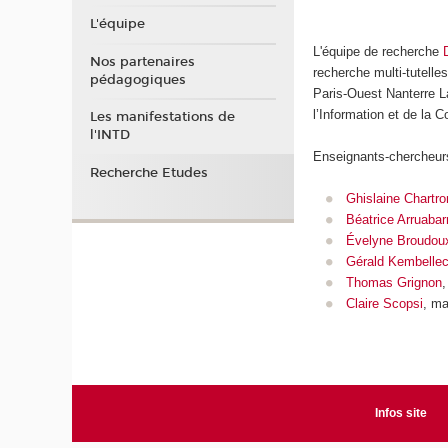
L'équipe
L'équipe de recherche
Nos partenaires
recherche multi-tutelles
pédagogiques
Paris-Ouest Nanterre L
l’Information et de la 
Les manifestations de
l'INTD
Enseignants-chercheurs
Recherche Etudes
Ghislaine Chartro
Béatrice Arruabar
Évelyne Broudou
Gérald Kembelle
Thomas Grignon
,
Claire Scopsi
, ma
Infos site