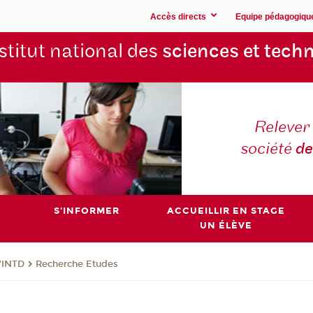
Accès directs
Equipe pédagogiqu
stitut national des
sciences et techn
Relever 
société
de
S'INFORMER
ACCUEILLIR EN STAGE
UN ÉLÈVE
l'INTD
Recherche Etudes