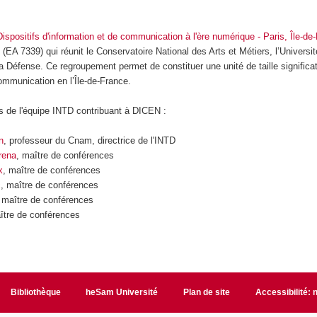
Dispositifs d'information et de communication à l'ère numérique - Paris, Île-de
 (EA 7339) qui réunit le Conservatoire National des Arts et Métiers, l’Universit
a Défense. Ce regroupement permet de constituer une unité de taille signific
Communication en l’Île-de-France.
 de l'équipe INTD contribuant à DICEN :
n
, professeur du Cnam, directrice de l'INTD
rena
, maître de conférences
x
, maître de conférences
c
, maître de conférences
 maître de conférences
ître de conférences
Bibliothèque
heSam Université
Plan de site
Accessibilité: