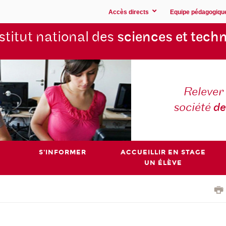
Accès directs
Equipe pédagogiqu
stitut national des
sciences et techn
Relever 
société
de
S'INFORMER
ACCUEILLIR EN STAGE
UN ÉLÈVE