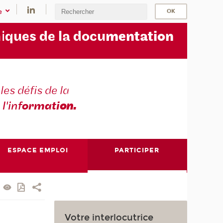
e
i
ques de la docu
mentation
les défis de la
 l'inf
ormati
on.
ESPACE EMPLOI
PARTICIPER
Votre interlocutrice