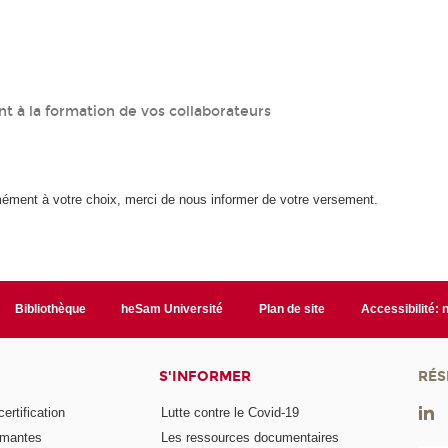
t à la formation de vos collaborateurs
mément à votre choix, merci de nous informer de votre versement.
Bibliothèque
heSam Université
Plan de site
Accessibilité:
S'INFORMER
RÉS
rtification
Lutte contre le Covid-19
ômantes
Les ressources documentaires