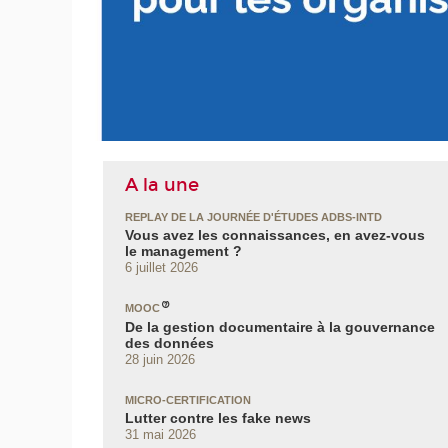
UITE
A la une
REPLAY DE LA JOURNÉE D'ÉTUDES ADBS-INTD
Vous avez les connaissances, en avez‑vous
le management ?
6 juillet 2026
MOOC
De la gestion documentaire à la gouvernance
des données
28 juin 2026
MICRO-CERTIFICATION
Lutter contre les fake news
31 mai 2026