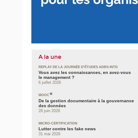
UITE
A la une
REPLAY DE LA JOURNÉE D'ÉTUDES ADBS-INTD
Vous avez les connaissances, en avez‑vous
le management ?
6 juillet 2026
MOOC
De la gestion documentaire à la gouvernance
des données
28 juin 2026
MICRO-CERTIFICATION
Lutter contre les fake news
31 mai 2026