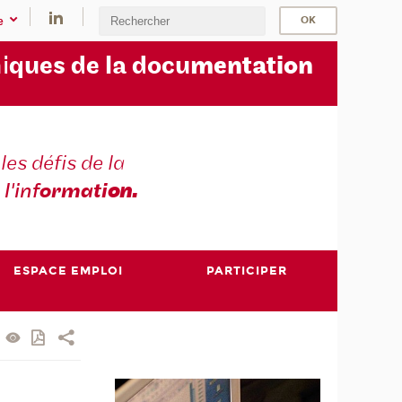
e
i
ques de la docu
mentation
les défis de la
 l'inf
ormati
on.
ESPACE EMPLOI
PARTICIPER