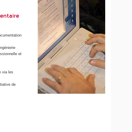
mentaire
documentation
ngénierie
essionnelle et
e via les
tiative de