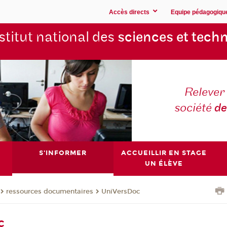
Accès directs
Equipe pédagogiqu
stitut national des
sciences et techn
Relever 
société
de
S'INFORMER
ACCUEILLIR EN STAGE
UN ÉLÈVE
ressources documentaires
UniVersDoc
c