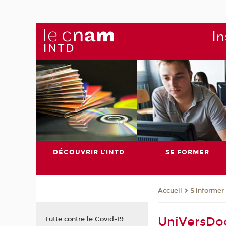
In
DÉCOUVRIR L'INTD
SE FORMER
S'informer
Accueil
UniVersDo
Lutte contre le Covid-19