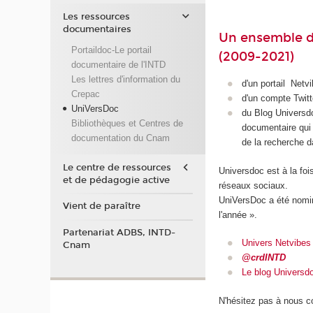
Les ressources
documentaires
Un ensemble de
Portaildoc-Le portail
(2009-2021)
documentaire de l'INTD
Les lettres d'information du
d'un portail Netv
Crepac
d'un compte Twitte
UniVersDoc
du Blog Universdo
Bibliothèques et Centres de
documentaire qui e
documentation du Cnam
de la recherche d
Le centre de ressources
Universdoc est à la fois
et de pédagogie active
réseaux sociaux.
UniVersDoc a été nominé
Vient de paraître
l'année ».
Partenariat ADBS, INTD-
Univers Netvibes
Cnam
@crdINTD
L
e blog Universd
N'hésitez pas à nous c