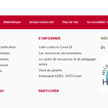
Bibliothèque
heSam Université
Plan de site
Accessibilité:
S'INFORMER
RÉS
rtification
Lutte contre le Covid-19
ômantes
Les ressources documentaires
fiantes
Le centre de ressources et de pédagogie
active
nement
Vient de paraître
is
Partenariat ADBS, INTD-Cnam
OI
PARTICIPER