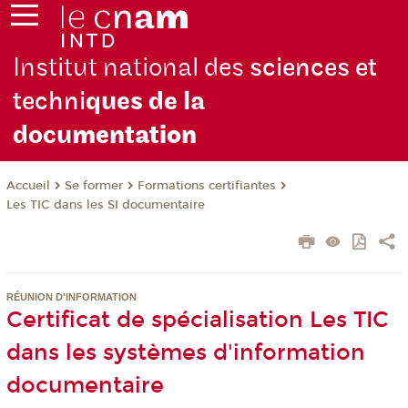
Institut national des
sciences et
techni
ques de la
docu
mentation
Se former
Formations certifiantes
Accueil
Les TIC dans les SI documentaire
RÉUNION D'INFORMATION
Certificat de spécialisation Les TIC
dans les systèmes d'information
documentaire