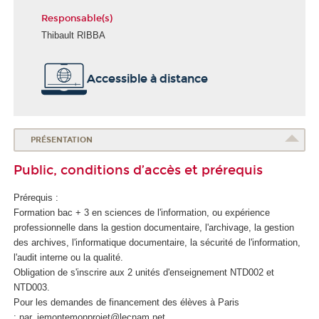
Responsable(s)
Thibault RIBBA
É
Accessible à distance
c
o
l
e
d
PRÉSENTATION
u
Public, conditions d’accès et prérequis
n
u
Prérequis :
m
Formation bac + 3 en sciences de l'information, ou expérience
é
professionnelle dans la gestion documentaire, l'archivage, la gestion
r
des archives, l'informatique documentaire, la sécurité de l'information,
i
l'audit interne ou la qualité.
q
Obligation de s'inscrire aux 2 unités d'enseignement
NTD002 et
u
NTD003.
e
Pour les demandes de financement des élèves à Paris
e
: par_jemontemonprojet@lecnam.net
t