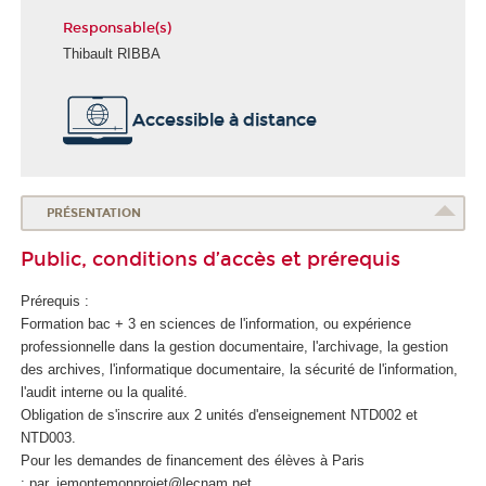
Responsable(s)
Thibault RIBBA
É
Accessible à distance
c
o
l
e
d
PRÉSENTATION
u
Public, conditions d’accès et prérequis
n
u
Prérequis :
m
Formation bac + 3 en sciences de l'information, ou expérience
é
professionnelle dans la gestion documentaire, l'archivage, la gestion
r
des archives, l'informatique documentaire, la sécurité de l'information,
i
l'audit interne ou la qualité.
q
Obligation de s'inscrire aux 2 unités d'enseignement
NTD002 et
u
NTD003.
e
Pour les demandes de financement des élèves à Paris
e
: par_jemontemonprojet@lecnam.net
t