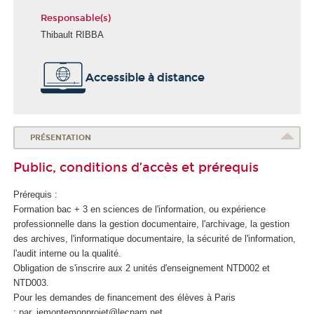
Responsable(s)
Thibault RIBBA
É
Accessible à distance
c
o
l
e
d
PRÉSENTATION
u
Public, conditions d’accès et prérequis
n
u
Prérequis :
m
Formation bac + 3 en sciences de l'information, ou expérience
é
professionnelle dans la gestion documentaire, l'archivage, la gestion
r
des archives, l'informatique documentaire, la sécurité de l'information,
i
l'audit interne ou la qualité.
q
Obligation de s'inscrire aux 2 unités d'enseignement
NTD002 et
u
NTD003.
e
Pour les demandes de financement des élèves à Paris
e
: par_jemontemonprojet@lecnam.net
t