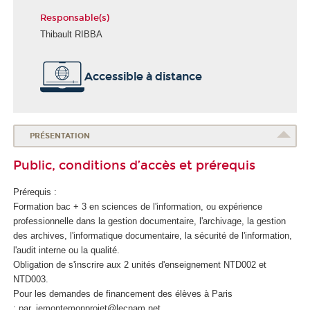
Responsable(s)
Thibault RIBBA
É
Accessible à distance
c
o
l
e
d
PRÉSENTATION
u
Public, conditions d’accès et prérequis
n
u
Prérequis :
m
Formation bac + 3 en sciences de l'information, ou expérience
é
professionnelle dans la gestion documentaire, l'archivage, la gestion
r
des archives, l'informatique documentaire, la sécurité de l'information,
i
l'audit interne ou la qualité.
q
Obligation de s'inscrire aux 2 unités d'enseignement
NTD002 et
u
NTD003.
e
Pour les demandes de financement des élèves à Paris
e
: par_jemontemonprojet@lecnam.net
t