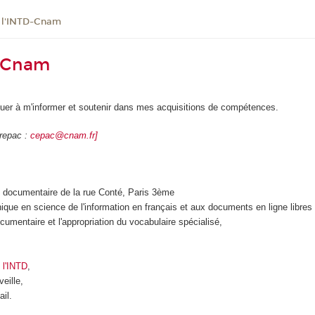
e l'INTD-Cnam
D-Cnam
nuer à m'informer et soutenir dans mes acquisitions de compétences.
Crepac :
cepac@cnam.fr]
 documentaire de la rue Conté, Paris 3ème
hnique en science de l'information en français et aux documents en ligne libres 
mentaire et l'appropriation du vocabulaire spécialisé,
 l'INTD
,
eille,
il.