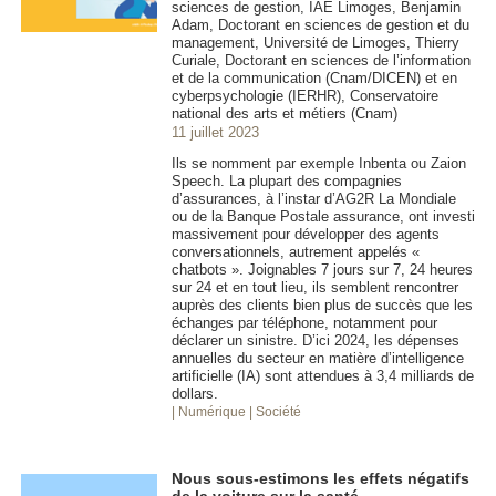
sciences de gestion, IAE Limoges, Benjamin
Adam, Doctorant en sciences de gestion et du
management, Université de Limoges, Thierry
Curiale, Doctorant en sciences de l’information
et de la communication (Cnam/DICEN) et en
cyberpsychologie (IERHR), Conservatoire
national des arts et métiers (Cnam)
11 juillet 2023
Ils se nomment par exemple Inbenta ou Zaion
Speech. La plupart des compagnies
d’assurances, à l’instar d’AG2R La Mondiale
ou de la Banque Postale assurance, ont investi
massivement pour développer des agents
conversationnels, autrement appelés «
chatbots ». Joignables 7 jours sur 7, 24 heures
sur 24 et en tout lieu, ils semblent rencontrer
auprès des clients bien plus de succès que les
échanges par téléphone, notamment pour
déclarer un sinistre. D’ici 2024, les dépenses
annuelles du secteur en matière d’intelligence
artificielle (IA) sont attendues à 3,4 milliards de
dollars.
| Numérique
| Société
Nous sous-estimons les effets négatifs
de la voiture sur la santé