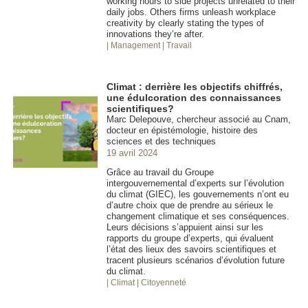
working hours to side projects unrelated to their
daily jobs. Others firms unleash workplace
creativity by clearly stating the types of
innovations they’re after.
| Management
| Travail
Climat : derrière les objectifs chiffrés,
une édulcoration des connaissances
scientifiques?
Marc Delepouve, chercheur associé au Cnam,
docteur en épistémologie, histoire des
sciences et des techniques
19 avril 2024
Grâce au travail du Groupe
intergouvernemental d’experts sur l’évolution
du climat (GIEC), les gouvernements n’ont eu
d’autre choix que de prendre au sérieux le
changement climatique et ses conséquences.
Leurs décisions s’appuient ainsi sur les
rapports du groupe d’experts, qui évaluent
l’état des lieux des savoirs scientifiques et
tracent plusieurs scénarios d’évolution future
du climat.
| Climat
| Citoyenneté