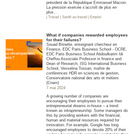
président de la République Emmanuel Macron.
La pression exercée s’accroît de plus en
plus…
| Travail
| Santé au travail
| Emploi
What if companies rewarded employees
for their failures?
Souad Brinette, enseignant chercheur en
Finance, EDC Paris Business School - OCRE,
EDC Paris Business School Abdoulkarim Idi
Cheffou Associate Professor in finance and
Dean of Research, ISG International Business
School, Vesselina Tossan, maître de
conférences HDR en sciences de gestion,
Conservatoire national des arts et métiers
(Cnam)
7 mai 2024
A growing number of companies are
encouraging their employees to pursue their
entrepreneurial dreams in-house – a trend
known as intrapreneurship. Some managers do
this by providing workers with the financial,
human and material resources required for
innovation. For example, Google has long
encouraged employees to devote 20% of their