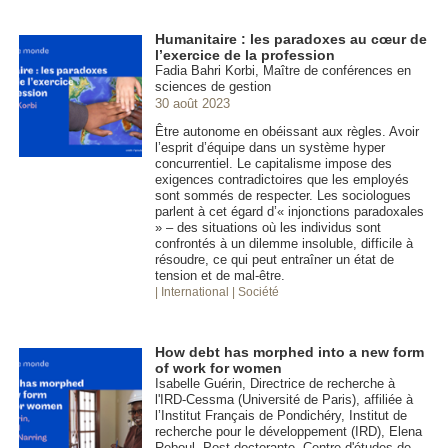
Humanitaire : les paradoxes au cœur de
l’exercice de la profession
Fadia Bahri Korbi, Maître de conférences en
sciences de gestion
30 août 2023
Être autonome en obéissant aux règles. Avoir
l’esprit d’équipe dans un système hyper
concurrentiel. Le capitalisme impose des
exigences contradictoires que les employés
sont sommés de respecter. Les sociologues
parlent à cet égard d’« injonctions paradoxales
» – des situations où les individus sont
confrontés à un dilemme insoluble, difficile à
résoudre, ce qui peut entraîner un état de
tension et de mal-être.
| International
| Société
How debt has morphed into a new form
of work for women
Isabelle Guérin, Directrice de recherche à
l'IRD-Cessma (Université de Paris), affiliée à
l’Institut Français de Pondichéry, Institut de
recherche pour le développement (IRD), Elena
Reboul, Post-doctorante, Centre d'études de