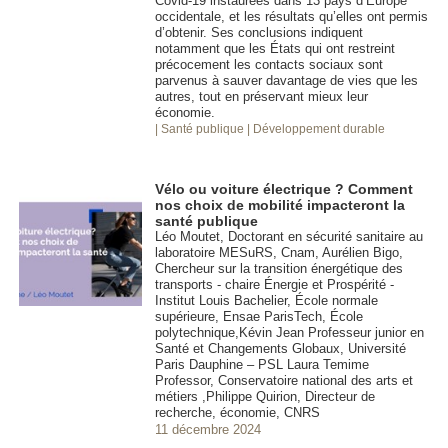
Covid-19 instaurées dans 13 pays d’Europe
occidentale, et les résultats qu’elles ont permis
d’obtenir. Ses conclusions indiquent
notamment que les États qui ont restreint
précocement les contacts sociaux sont
parvenus à sauver davantage de vies que les
autres, tout en préservant mieux leur
économie.
| Santé publique
| Développement durable
Vélo ou voiture électrique ? Comment
nos choix de mobilité impacteront la
santé publique
Léo Moutet, Doctorant en sécurité sanitaire au
laboratoire MESuRS, Cnam, Aurélien Bigo,
Chercheur sur la transition énergétique des
transports - chaire Énergie et Prospérité -
Institut Louis Bachelier, École normale
supérieure, Ensae ParisTech, École
polytechnique,Kévin Jean Professeur junior en
Santé et Changements Globaux, Université
Paris Dauphine – PSL Laura Temime
Professor, Conservatoire national des arts et
métiers ,Philippe Quirion, Directeur de
recherche, économie, CNRS
11 décembre 2024