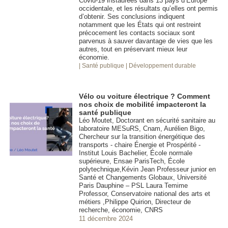
Covid-19 instaurées dans 13 pays d’Europe
occidentale, et les résultats qu’elles ont permis
d’obtenir. Ses conclusions indiquent
notamment que les États qui ont restreint
précocement les contacts sociaux sont
parvenus à sauver davantage de vies que les
autres, tout en préservant mieux leur
économie.
| Santé publique
| Développement durable
Vélo ou voiture électrique ? Comment
nos choix de mobilité impacteront la
santé publique
Léo Moutet, Doctorant en sécurité sanitaire au
laboratoire MESuRS, Cnam, Aurélien Bigo,
Chercheur sur la transition énergétique des
transports - chaire Énergie et Prospérité -
Institut Louis Bachelier, École normale
supérieure, Ensae ParisTech, École
polytechnique,Kévin Jean Professeur junior en
Santé et Changements Globaux, Université
Paris Dauphine – PSL Laura Temime
Professor, Conservatoire national des arts et
métiers ,Philippe Quirion, Directeur de
recherche, économie, CNRS
11 décembre 2024