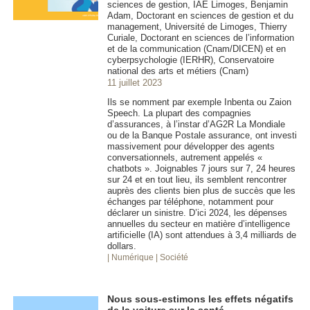
sciences de gestion, IAE Limoges, Benjamin
Adam, Doctorant en sciences de gestion et du
management, Université de Limoges, Thierry
Curiale, Doctorant en sciences de l’information
et de la communication (Cnam/DICEN) et en
cyberpsychologie (IERHR), Conservatoire
national des arts et métiers (Cnam)
11 juillet 2023
Ils se nomment par exemple Inbenta ou Zaion
Speech. La plupart des compagnies
d’assurances, à l’instar d’AG2R La Mondiale
ou de la Banque Postale assurance, ont investi
massivement pour développer des agents
conversationnels, autrement appelés «
chatbots ». Joignables 7 jours sur 7, 24 heures
sur 24 et en tout lieu, ils semblent rencontrer
auprès des clients bien plus de succès que les
échanges par téléphone, notamment pour
déclarer un sinistre. D’ici 2024, les dépenses
annuelles du secteur en matière d’intelligence
artificielle (IA) sont attendues à 3,4 milliards de
dollars.
| Numérique
| Société
Nous sous-estimons les effets négatifs
de la voiture sur la santé