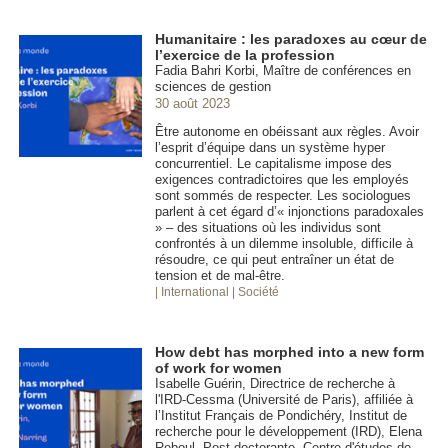
Humanitaire : les paradoxes au cœur de
l’exercice de la profession
Fadia Bahri Korbi, Maître de conférences en
sciences de gestion
30 août 2023
Être autonome en obéissant aux règles. Avoir
l’esprit d’équipe dans un système hyper
concurrentiel. Le capitalisme impose des
exigences contradictoires que les employés
sont sommés de respecter. Les sociologues
parlent à cet égard d’« injonctions paradoxales
» – des situations où les individus sont
confrontés à un dilemme insoluble, difficile à
résoudre, ce qui peut entraîner un état de
tension et de mal-être.
| International
| Société
How debt has morphed into a new form
of work for women
Isabelle Guérin, Directrice de recherche à
l'IRD-Cessma (Université de Paris), affiliée à
l’Institut Français de Pondichéry, Institut de
recherche pour le développement (IRD), Elena
Reboul, Post-doctorante, Centre d'études de