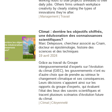
working hours to side projects unrelated to their
daily jobs. Others firms unleash workplace
creativity by clearly stating the types of
innovations they’re after.
| Management
| Travail
Climat : derrière les objectifs chiffrés,
une édulcoration des connaissances
scientifiques?
Marc Delepouve, chercheur associé au Cnam,
docteur en épistémologie, histoire des
sciences et des techniques
19 avril 2024
Grâce au travail du Groupe
intergouvernemental d’experts sur l’évolution
du climat (GIEC), les gouvernements n’ont eu
d’autre choix que de prendre au sérieux le
changement climatique et ses conséquences.
Leurs décisions s’appuient ainsi sur les
rapports du groupe d’experts, qui évaluent
l’état des lieux des savoirs scientifiques et
tracent plusieurs scénarios d’évolution future
du climat.
| Climat
| Citoyenneté