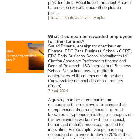
président de la République Emmanuel Macron.
La pression exercée s’accroît de plus en
plus…
| Travail
| Santé au travail
| Emploi
What if companies rewarded employees
for their failures?
Souad Brinette, enseignant chercheur en
Finance, EDC Paris Business School - OCRE,
EDC Paris Business School Abdoulkarim Idi
Cheffou Associate Professor in finance and
Dean of Research, ISG International Business
School, Vesselina Tossan, maître de
conférences HDR en sciences de gestion,
Conservatoire national des arts et métiers
(Cnam)
7 mai 2024
A growing number of companies are
encouraging their employees to pursue their
entrepreneurial dreams in-house – a trend
known as intrapreneurship. Some managers do
this by providing workers with the financial,
human and material resources required for
innovation. For example, Google has long
encouraged employees to devote 20% of their