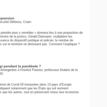
expansion
Sécurité Défense, Cnam
 prendre pour y remédier » donnera lieu à une proposition de
ministre de la justice, Gérald Darmanin, multiplient les
nce du dispositif juridique et policier, le nombre de
sur le territoire ne diminuent pas. Comment l’expliquer ?
éagi pendant la pandémie ?
mergentes à l'Institut Pasteur, professeur titulaire de la
RS
ndémie de Covid-19 instaurées dans 13 pays d’Europe
indiquent notamment que les États qui ont restreint
 que les autres, tout en préservant mieux leur économie.