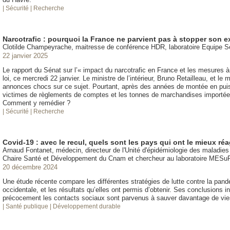
| Sécurité
| Recherche
Narcotrafic : pourquoi la France ne parvient pas à stopper son 
Clotilde Champeyrache, maitresse de conférence HDR, laboratoire Equipe 
22 janvier 2025
Le rapport du Sénat sur l’« impact du narcotrafic en France et les mesures à
loi, ce mercredi 22 janvier. Le ministre de l’intérieur, Bruno Retailleau, et le 
annonces chocs sur ce sujet. Pourtant, après des années de montée en puissa
victimes de règlements de comptes et les tonnes de marchandises importées 
Comment y remédier ?
| Sécurité
| Recherche
Covid-19 : avec le recul, quels sont les pays qui ont le mieux r
Arnaud Fontanet, médecin, directeur de l'Unité d'épidémiologie des maladies é
Chaire Santé et Développement du Cnam et chercheur au laboratoire MESu
20 décembre 2024
Une étude récente compare les différentes stratégies de lutte contre la pa
occidentale, et les résultats qu’elles ont permis d’obtenir. Ses conclusions 
précocement les contacts sociaux sont parvenus à sauver davantage de vies
| Santé publique
| Développement durable