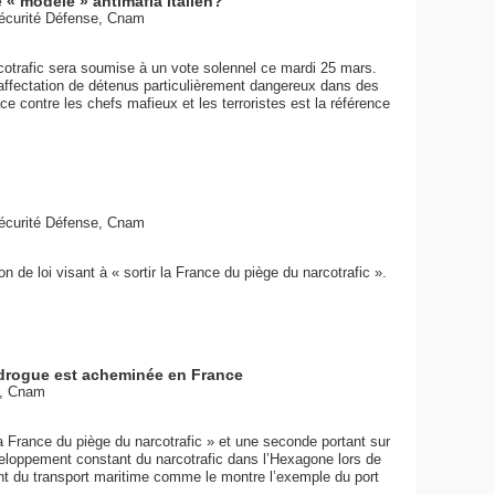
e « modèle » antimafia italien?
Sécurité Défense, Cnam
arcotrafic sera soumise à un vote solennel ce mardi 25 mars.
’affectation de détenus particulièrement dangereux dans des
ce contre les chefs mafieux et les terroristes est la référence
Sécurité Défense, Cnam
n de loi visant à « sortir la France du piège du narcotrafic ».
 drogue est acheminée en France
e, Cnam
 la France du piège du narcotrafic » et une seconde portant sur
veloppement constant du narcotrafic dans l’Hexagone lors de
nt du transport maritime comme le montre l’exemple du port