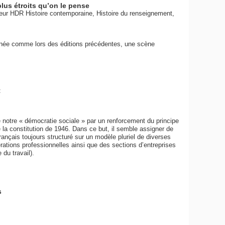
lus étroits qu’on le pense
teur HDR Histoire contemporaine, Histoire du renseignement,
année comme lors des éditions précédentes, une scène
t
de notre « démocratie sociale » par un renforcement du principe
 de la constitution de 1946. Dans ce but, il semble assigner de
 français toujours structuré sur un modèle pluriel de diverses
ations professionnelles ainsi que des sections d’entreprises
 du travail).
s