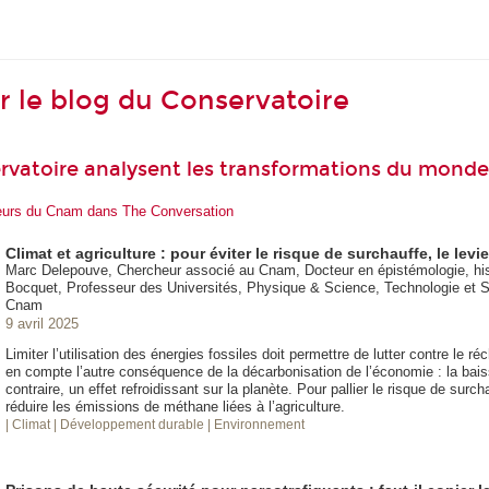
ur le blog du Conservatoire
rvatoire analysent les transformations du monde
heurs du Cnam dans The Conversation
Climat et agriculture : pour éviter le risque de surchauffe, le lev
Marc Delepouve, Chercheur associé au Cnam, Docteur en épistémologie, hist
Bocquet, Professeur des Universités, Physique & Science, Technologie et So
Cnam
9 avril 2025
Limiter l’utilisation des énergies fossiles doit permettre de lutter contre le r
en compte l’autre conséquence de la décarbonisation de l’économie : la bai
contraire, un effet refroidissant sur la planète. Pour pallier le risque de surcha
réduire les émissions de méthane liées à l’agriculture.
| Climat
| Développement durable
| Environnement