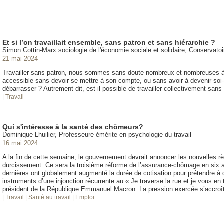
Et si l’on travaillait ensemble, sans patron et sans hiérarchie ?
Simon Cottin-Marx sociologie de l'économie sociale et solidaire, Conservatoir
21 mai 2024
Travailler sans patron, nous sommes sans doute nombreux et nombreuses à y
accessible sans devoir se mettre à son compte, ou sans avoir à devenir soi
débarrasser ? Autrement dit, est-il possible de travailler collectivement sans
| Travail
Qui s'intéresse à la santé des chômeurs?
Dominique Lhuilier, Professeure émérite en psychologie du travail
16 mai 2024
A la fin de cette semaine, le gouvernement devrait annoncer les nouvelles 
durcissement. Ce sera la troisième réforme de l’assurance-chômage en six
dernières ont globalement augmenté la durée de cotisation pour prétendre à d
instruments d’une injonction récurrente au « Je traverse la rue et je vous en 
président de la République Emmanuel Macron. La pression exercée s’accroî
| Travail
| Santé au travail
| Emploi