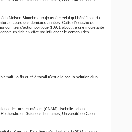
à la Maison Blanche a toujours été celui qui bénéficiait du
nter au cours des dernières années. Cette débauche de
ins comités d’action politique (PAC), aboutit à une inquiétante
donateurs finit en effet par influencer le contenu des
atif, la fin du télétravail n’est-elle pas la solution d’un
ional des arts et métiers (CNAM), Isabelle Lebon,
la Recherche en Sciences Humaines, Université de Caen
diale. Pourtant, l’élection présidentielle de 2024 s’ouvre