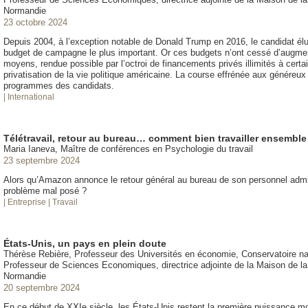
Normandie
23 octobre 2024
Depuis 2004, à l’exception notable de Donald Trump en 2016, le candidat élu 
budget de campagne le plus important. Or ces budgets n’ont cessé d’augme
moyens, rendue possible par l’octroi de financements privés illimités à certa
privatisation de la vie politique américaine. La course effrénée aux généreux 
programmes des candidats.
| International
Télétravail, retour au bureau… comment bien travailler ensemble
Maria Ianeva, Maître de conférences en Psychologie du travail
23 septembre 2024
Alors qu’Amazon annonce le retour général au bureau de son personnel administr
problème mal posé ?
| Entreprise
| Travail
États-Unis, un pays en plein doute
Thérèse Rebière, Professeur des Universités en économie, Conservatoire nat
Professeur de Sciences Economiques, directrice adjointe de la Maison de 
Normandie
20 septembre 2024
En ce début de XXIe siècle, les États-Unis restent la première puissance mon