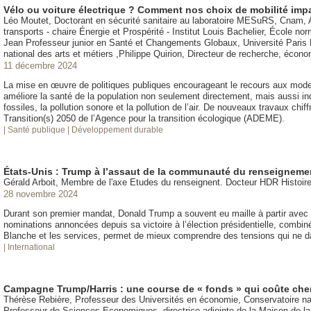
Vélo ou voiture électrique ? Comment nos choix de mobilité impa
Léo Moutet, Doctorant en sécurité sanitaire au laboratoire MESuRS, Cnam, Au
transports - chaire Énergie et Prospérité - Institut Louis Bachelier, École 
Jean Professeur junior en Santé et Changements Globaux, Université Paris
national des arts et métiers ,Philippe Quirion, Directeur de recherche, éco
11 décembre 2024
La mise en œuvre de politiques publiques encourageant le recours aux modes d
améliore la santé de la population non seulement directement, mais aussi ind
fossiles, la pollution sonore et la pollution de l’air. De nouveaux travaux chi
Transition(s) 2050 de l’Agence pour la transition écologique (ADEME).
| Santé publique
| Développement durable
États-Unis : Trump à l’assaut de la communauté du renseigneme
Gérald Arboit, Membre de l'axe Etudes du renseignent. Docteur HDR Histoir
28 novembre 2024
Durant son premier mandat, Donald Trump a souvent eu maille à partir avec
nominations annoncées depuis sa victoire à l’élection présidentielle, combin
Blanche et les services, permet de mieux comprendre des tensions qui ne da
| International
Campagne Trump/Harris : une course de « fonds » qui coûte che
Thérèse Rebière, Professeur des Universités en économie, Conservatoire nat
Professeur de Sciences Economiques, directrice adjointe de la Maison de 