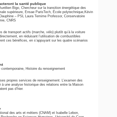
cteront la santé publique
rélien Bigo, Chercheur sur la transition énergétique des
normale supérieure, Ensae ParisTech, École polytechnique,Kévin
 Dauphine – PSL Laura Temime Professor, Conservatoire
nomie, CNRS
e transport actifs (marche, vélo) plutôt qu’à la voiture
irectement, en réduisant l’utilisation de combustibles
ffrent ces bénéfices, en s’appuyant sur les quatre scénarios
nt
e contemporaine, Histoire du renseignement
 ses propres services de renseignement. L’examen des
é à une analyse historique des relations entre la Maison
tent pas d’hier.
r
ional des arts et métiers (CNAM) et Isabelle Lebon,
la Recherche en Sciences Humaines, Université de Caen