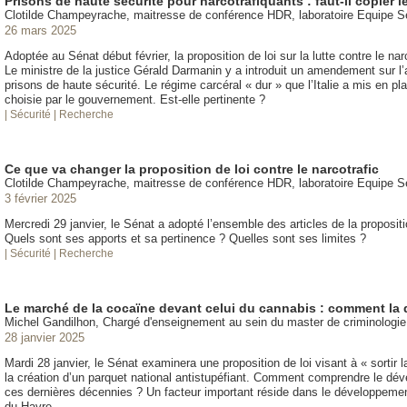
Prisons de haute sécurité pour narcotrafiquants : faut-il copier l
Clotilde Champeyrache, maitresse de conférence HDR, laboratoire Equipe 
26 mars 2025
Adoptée au Sénat début février, la proposition de loi sur la lutte contre le n
Le ministre de la justice Gérald Darmanin y a introduit un amendement sur l
prisons de haute sécurité. Le régime carcéral « dur » que l’Italie a mis en pla
choisie par le gouvernement. Est-elle pertinente ?
| Sécurité
| Recherche
Ce que va changer la proposition de loi contre le narcotrafic
Clotilde Champeyrache, maitresse de conférence HDR, laboratoire Equipe 
3 février 2025
Mercredi 29 janvier, le Sénat a adopté l’ensemble des articles de la propositio
Quels sont ses apports et sa pertinence ? Quelles sont ses limites ?
| Sécurité
| Recherche
Le marché de la cocaïne devant celui du cannabis : comment la
Michel Gandilhon, Chargé d'enseignement au sein du master de criminologi
28 janvier 2025
Mardi 28 janvier, le Sénat examinera une proposition de loi visant à « sortir
la création d’un parquet national antistupéfiant. Comment comprendre le dé
ces dernières décennies ? Un facteur important réside dans le développeme
du Havre.