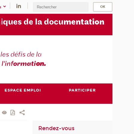
e
i
ques de la docu
mentation
les défis de la
 l'inf
ormati
on.
ESPACE EMPLOI
PARTICIPER
Rendez-vous