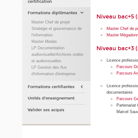
certification
Formations diplômantes
Niveau bac+5 (
Master Chef de projet
Stratégie et gouvernance de
Master Chef de pr
l'information
Master Mégadonné
Master Medas
Niveau bac+3 (
LP Documentation
audiovisuelle/Archives orales
Licence professio
et audiovisuelles
Parcours Do
LP Gestion des flux
Parcours Ar
d'information d'entreprise
Licence profession
Formations certifiantes
documentaires
Unités d'enseignement
Parcours Ges
Partenariat
Valider ses acquis
Marcel Sa