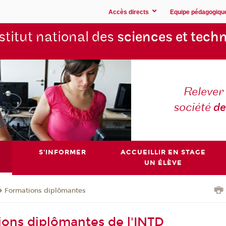
Accès directs
Equipe pédagogiqu
stitut national des
sciences et techn
Relever 
société
de
S'INFORMER
ACCUEILLIR EN STAGE
UN ÉLÈVE
Formations diplômantes
ions diplômantes de l'INTD