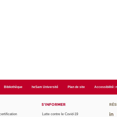
Bibliothèque
heSam Université
Plan de site
Accessibilité:
S'INFORMER
RÉS
rtification
Lutte contre le Covid-19