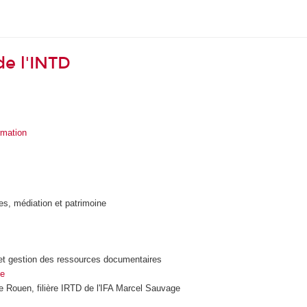
de l'INTD
rmation
ves, médiation et patrimoine
e et gestion des ressources documentaires
se
e Rouen, filière IRTD de l'IFA Marcel Sauvage