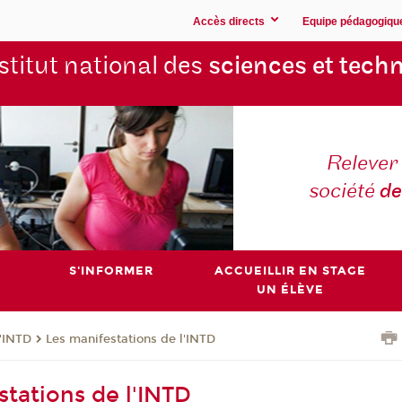
Accès directs
Equipe pédagogiqu
stitut national des
sciences et techn
Relever 
société
de
S'INFORMER
ACCUEILLIR EN STAGE
UN ÉLÈVE
l'INTD
Les manifestations de l'INTD
stations de l'INTD