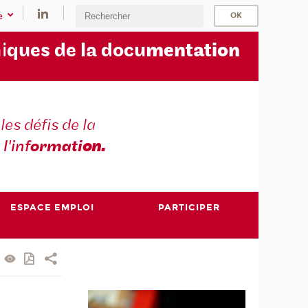
e
i
ques de la docu
mentation
les défis de la
 l'inf
ormati
on.
ESPACE EMPLOI
PARTICIPER