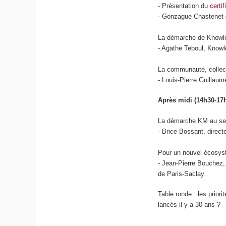
- Présentation du
certi
- Gonzague Chastenet d
La démarche de Knowle
- Agathe Teboul, Kno
La communauté, collect
- Louis-Pierre Guillau
Après midi (14h30-17
La démarche KM au sein
- Brice Bossant, direct
Pour un nouvel écosyst
- Jean-Pierre Bouchez,
de Paris-Saclay
Table ronde : les prior
lancés il y a 30 ans ?