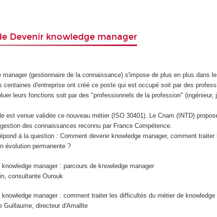
de Devenir knowledge manager
 manager (gestionnaire de la connaissance) s'impose de plus en plus dans l
s centaines d'entreprise ont créé ce poste qui est occupé soit par des profes
oluer leurs fonctions soit par des "professionnels de la profession" (ingénieur, j
le est venue validée ce nouveau métier (ISO 30401). Le Cnam (INTD) propose 
gestion des connaissances reconnu par France Compétence.
répond à la question : Comment devenir knowledge manager, comment traiter l
 en évolution permanente ?
s knowledge manager : parcours de knowledge manager
in, consultante Ourouk
 knowledge manager : comment traiter les difficultés du métier de knowledg
 Guillaume, directeur d'Amallte