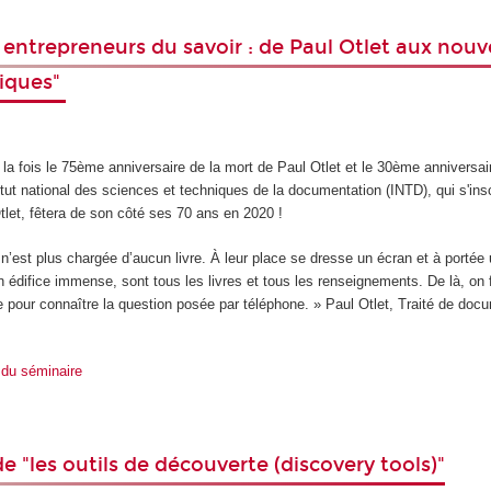
 entrepreneurs du savoir : de Paul Otlet aux nouv
iques"
a fois le 75ème anniversaire de la mort de Paul Otlet et le 30ème anniversai
itut national des sciences et techniques de la documentation (INTD), qui s'insc
Otlet, fêtera de son côté ses 70 ans en 2020 !
il n’est plus chargée d’aucun livre. À leur place se dresse un écran et à portée
n édifice immense, sont tous les livres et tous les renseignements. De là, on f
ire pour connaître la question posée par téléphone. » Paul Otlet, Traité de doc
 du séminaire
e "les outils de découverte (discovery tools)"