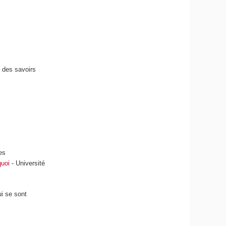
 des savoirs
es
quoi
- Université
ui se sont