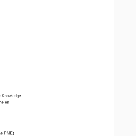
he Knowledge
he en
une PME)