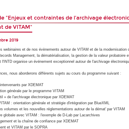
e "Enjeux et contraintes de l’archivage électroniq
t de VITAM"
mbre 2019
es webinaires et de nos évènements autour de VITAM et de la modernisation 
cords Management, la dématérialisation, la gestion de la valeur probatoire et
t l'INTD organise un événement exceptionnel autour de l'archivage électroniq
ces, nous aborderons différents sujets au cours du programme suivant :
 intervenants par XDEMAT
tion générale par le programme VITAM
outil » de l'archivage électronique par XDEMAT
VITAM : orientation générale et stratégie d'intégration par BlueXML
es volumes et les nouvelles réglementations autour de la démat' par VITAM
re globale avec VITAM : l'exemple de D-Lab par Lacarchives
agement
et la chaîne de confiance par XDEMAT
ment et VITAM par le SOPRA