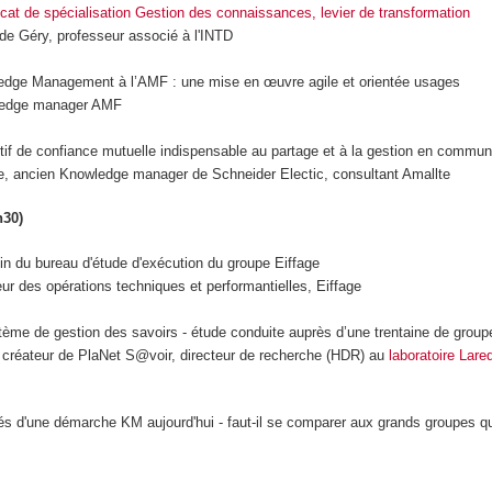
ficat de spécialisation Gestion des connaissances, levier de transformation
e Géry, professeur associé à l'INTD
dge Management à l’AMF : une mise en œuvre agile et orientée usages
wledge manager AMF
if de confiance mutuelle indispensable au partage et à la gestion en commun
me, ancien Knowledge manager de Schneider Electic, consultant Amallte
h30)
 du bureau d'étude d'exécution du groupe Eiffage
eur des opérations techniques et performantielles, Eiffage
ème de gestion des savoirs - étude conduite auprès d’une trentaine de group
 créateur de PlaNet S@voir, directeur de recherche (HDR) au
laboratoire Lare
ités d'une démarche KM aujourd'hui - faut-il se comparer aux grands groupes q