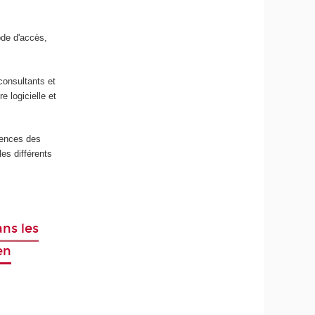
ode d'accès,
consultants et
e logicielle et
tences des
les différents
ns les
en