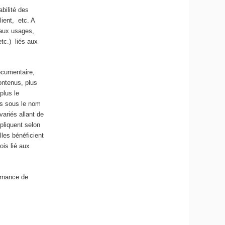
abilité des
lient, etc. A
eaux usages,
tc.) liés aux
ocumentaire,
ontenus, plus
plus le
is sous le nom
ariés allant de
pliquent selon
lles bénéficient
is lié aux
ernance de