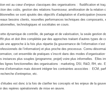
tion est au cœur d’enjeux classiques des organisations : fluidification et traç
tion des coûts, gestion des relations fournisseur, amélioration de la relation c
itionnelles se sont ajoutés des objectifs d’adaptation et d’anticipation (nouv
veaux besoins clients, nouvelles performances techniques des composants, e
ationnelles, technologiques et sociétales en cours.
ette dynamique de contrôle, de partage et de valorisation, la seule gestion d
fit plus et doit être complétée par des approches traitant d’autres types de c
oule une approche à la fois plus répartie (la gouvernance de l’information n’est 
ofessionnels de l’information) et plus proche des processus. Connu désorma
ormation, cet ensemble de pratiques s’inscrit dans des modes d’organisation v
es instances plus souples (programme, projet) voire plus informelles. Elles im
les lignes fonctionnelles des organisations : marketing, DSI, R&D, RH, etc. E
e d’information mais doivent intégrer les contraintes associées : ECM, parfo
echerche d’entreprise, etc.
e d’études est donc à la fois de clarifier les concepts et les enjeux de la gouv
rnir des repères opérationnels de mise en œuvre.