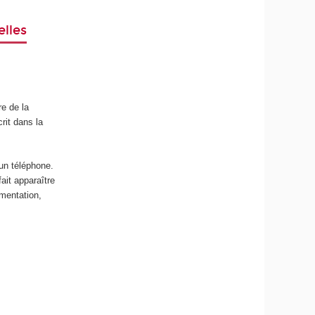
elles
re de la
rit dans la
 un téléphone.
ait apparaître
umentation,