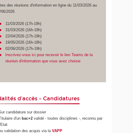
tes des réunions d'information en ligne du 11/03/2026 au
/06/2026
11/03/2026 (17h-19h)
31/03/2026 (16h-18h)
22/04/2026 (17h-19h)
19/05/2026 (16h-18h)
02/06/2026 (17h-19h)
Inscrivez-vous ici pour recevoir le lien Teams de la
réunion d'information que vous avez choisie
alités d'accès - Candidatures
Sur candidature sur dossier
Titulaire d'un
bac+2
validé - toutes disciplines -, reconnu par
l'Etat
ou validation des acquis via la
VAPP