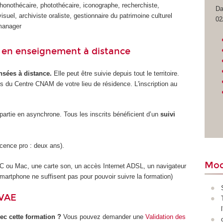
honothécaire, photothécaire, iconographe, recherchiste,
Da
isuel, archiviste oraliste, gestionnaire du patrimoine culturel
02
 manager
 en enseignement à distance
sées à distance.
Elle peut être suivie depuis tout le territoire.
rès du Centre CNAM de votre lieu de résidence. L'inscription au
artie en asynchrone. Tous les inscrits bénéficient d’un
suivi
icence pro : deux ans).
Mod
PC ou Mac, une carte son, un accès Internet ADSL, un navigateur
 smartphone ne suffisent pas pour pouvoir suivre la formation)
VAE
ec cette formation ?
Vous pouvez demander une
Validation des