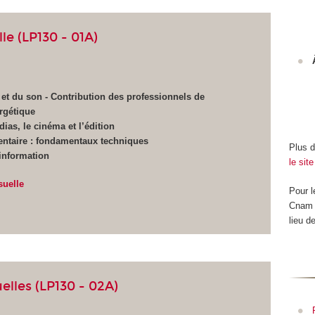
e (LP130 - 01A)
et du son - Contribution des professionnels de
ergétique
ias, le cinéma et l’édition
ntaire : fondamentaux techniques
Plus d
'information
le site
suelle
Pour l
Cnam e
lieu d
elles (LP130 - 02A)