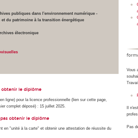
ives publiques dans l'environnement numérique -
 et du patrimoine à la transition énergétique
Archives électronique
ovisuelles
form
Vous a
souhai
Travail
 obtenir le diplôme
n ligne) pour la licence professionnelle (lien sur cette page,
ier complet déposé) : 15 juillet 2025.
Il n'e
profes
pas obtenir le diplôme
Pas de
en "unité à la carte" et obtenir une attestation de réussite du