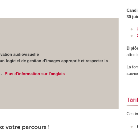
Candi
30 ju
Diplô
vation audiovisuelle
attest
un logiciel de gestion d’images approprié et respecter la
La for
suivie
 -
Plus d'information sur l'anglais
Tar
Ces in
otre parcours !