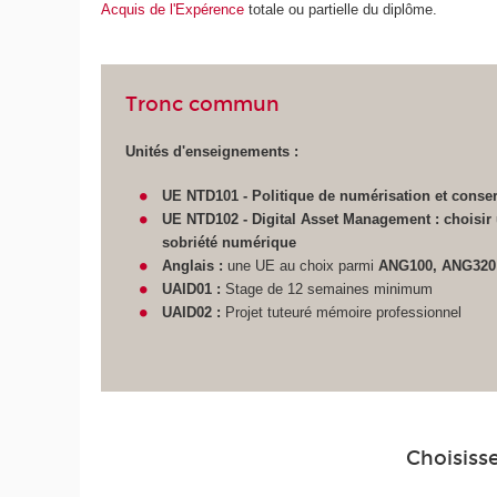
Acquis de l'Expérence
totale ou partielle du diplôme.
Tronc commun
Unités d'enseignements :
UE NTD101 - Politique de numérisation et conser
UE NTD102 -
Digital Asset Management : choisir 
sobriété numérique
Anglais :
une UE au choix parmi
ANG100, ANG320
UAID01 :
Stage de 12 semaines minimum
UAID02 :
Projet tuteuré mémoire professionnel
Choisissez v