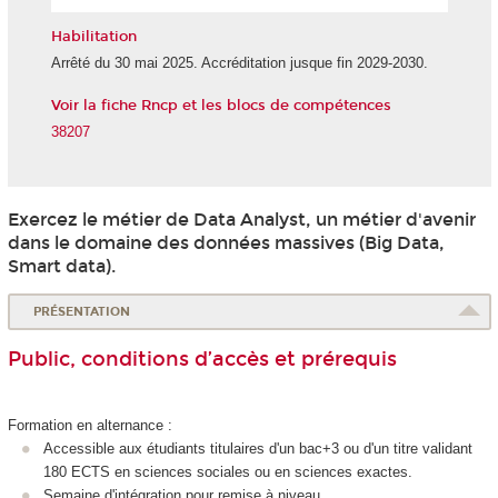
l'IA
Habilitation
Arrêté du 30 mai 2025. Accréditation jusque fin 2029-2030.
Voir la fiche Rncp et les blocs de compétences
38207
Exercez le métier de Data Analyst, un métier d'avenir
dans le domaine des données massives (Big Data,
Smart data).
PRÉSENTATION
Public, conditions d’accès et prérequis
Formation en alternance
:
Accessible aux étudiants titulaires d'un bac+3 ou d'un titre validant
180 ECTS
en sciences sociales ou en sciences exactes.
Semaine d'intégration pour remise à niveau