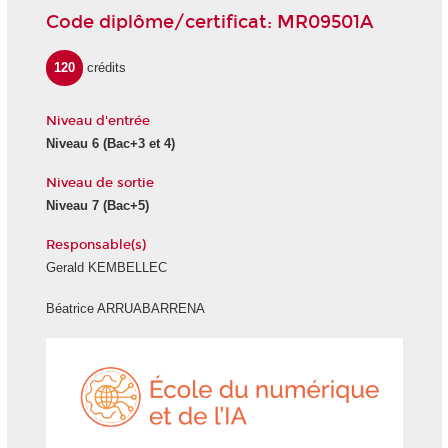
Code diplôme/certificat: MR09501A
120
crédits
Niveau d'entrée
Niveau 6
(Bac+3 et 4)
Niveau de sortie
Niveau 7
(Bac+5)
Responsable(s)
Gerald KEMBELLEC
Béatrice ARRUABARRENA
École
du
numéri
et
de