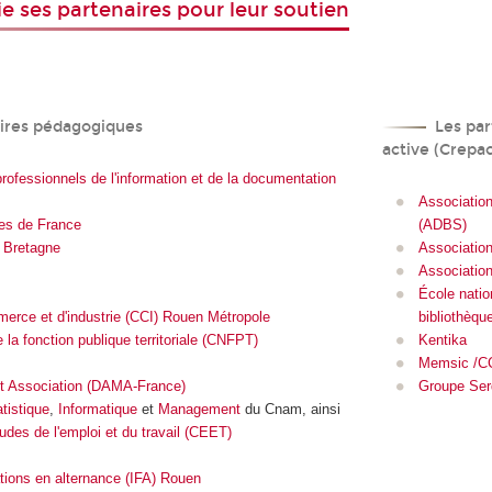
ie ses partenaires pour leur soutien
ires pédagogiques
Les par
active (Crepac
rofessionnels de l'information et de la documentation
Association
les de France
(ADBS)
 Bretagne
Associatio
Association
École natio
rce et d'industrie (CCI) Rouen Métropole
bibliothèq
 la fonction publique territoriale (CNFPT)
Kentika
Memsic /
 Association (DAMA-France)
Groupe Ser
tistique
,
Informatique
et
Management
du Cnam, ainsi
udes de l'emploi et du travail (CEET)
ations en alternance (IFA) Rouen