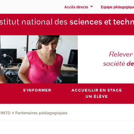
Accès directs
Equipe pédagogiqu
stitut national des
sciences et techn
Relever 
société
de
S'INFORMER
ACCUEILLIR EN STAGE
UN ÉLÈVE
l'INTD
Partenaires pédagogiques