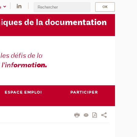
e
i
ques de la docu
mentation
les défis de la
 l'inf
ormati
on.
ESPACE EMPLOI
PARTICIPER