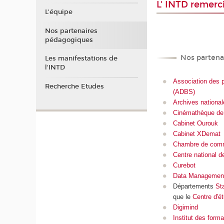
L' INTD remerc
L'équipe
Nos partenaires
pédagogiques
Nos partena
Les manifestations de
l'INTD
Association des p
Recherche Etudes
(ADBS)
Archives nationa
Cinémathèque de
Cabinet Ourouk
Cabinet XDemat
Chambre de comme
Centre national de
Curebot
Data Management
Départements
Sta
que le
Centre d'ét
Digimind
Institut des form