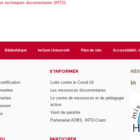
 des techniques documentaires (IRTD)
Bibliothèque
heSam Université
Plan de site
Accessibilité:
S'INFORMER
RÉS
rtification
Lutte contre le Covid-19
ômantes
Les ressources documentaires
fiantes
Le centre de ressources et de pédagogie
active
nement
Vient de paraître
is
Partenariat ADBS, INTD-Cnam
OI
PARTICIPER