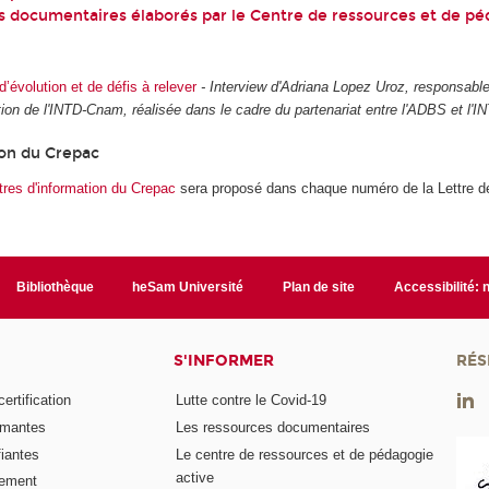
ts documentaires élaborés par le Centre de ressources et de pé
d’évolution et de défis à relever
- Interview d'Adriana Lopez Uroz, responsabl
ion de l'INTD-Cnam, réalisée dans le cadre du partenariat entre l'ADBS et l
ion du Crepac
ttres d'information du Crepac
sera proposé dans chaque numéro de la Lettre d
Bibliothèque
heSam Université
Plan de site
Accessibilité:
S'INFORMER
RÉS
rtification
Lutte contre le Covid-19
ômantes
Les ressources documentaires
fiantes
Le centre de ressources et de pédagogie
active
nement