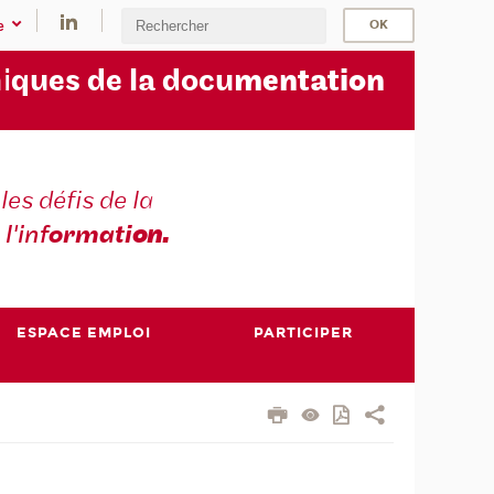
e
i
ques de la docu
mentation
les défis de la
 l'inf
ormati
on.
ESPACE EMPLOI
PARTICIPER