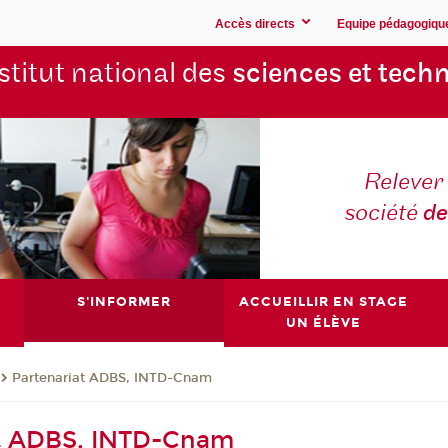
Accès directs
Equipe pédagogiqu
stitut national des
sciences et techn
Relever 
société
de
S'INFORMER
ACCUEILLIR EN STAGE
UN ÉLÈVE
Partenariat ADBS, INTD-Cnam
at ADBS, INTD-Cnam