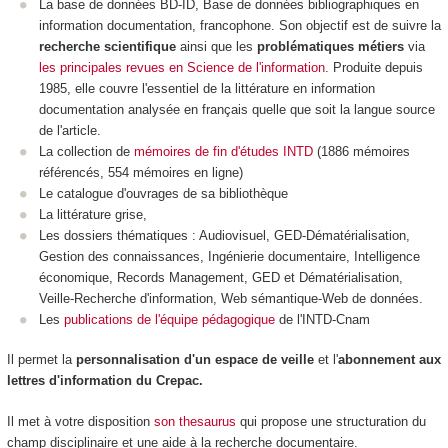
La base de données BD-ID,
Base de données bibliographiques en
information documentation, francophone. Son objectif est de suivre la
recherche scientifique
ainsi que les
problématiques métiers
via
les principales revues en Science de l'information
. Produite depuis
1985, elle couvre l'essentiel de la littérature en information
documentation analysée en français quelle que soit la langue source
de l'article.
La collection
de
mémoires de fin d'études INTD
(1886 mémoires
référencés, 554 mémoires en ligne)
Le catalogue d'ouvrages de sa bibliothèque
La littérature grise,
Les dossiers thématiques :
Audiovisuel, GED-Dématérialisation,
Gestion des connaissances, Ingénierie documentaire, Intelligence
économique, Records Management, GED et Dématérialisation,
Veille-Recherche d'information, Web sémantique-Web de données.
Les
publications de l'équipe pédagogique
de l'INTD-Cnam
Il permet la
personnalisation d'un espace de veille
et l'
abonnement aux
lettres d'information du Crepac.
Il met à votre disposition
son thesaurus
qui propose une structuration du
champ disciplinaire et une aide à la recherche documentaire.