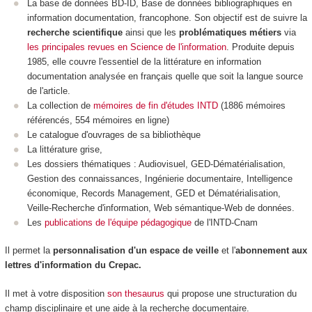
La base de données BD-ID,
Base de données bibliographiques en
information documentation, francophone. Son objectif est de suivre la
recherche scientifique
ainsi que les
problématiques métiers
via
les principales revues en Science de l'information
. Produite depuis
1985, elle couvre l'essentiel de la littérature en information
documentation analysée en français quelle que soit la langue source
de l'article.
La collection
de
mémoires de fin d'études INTD
(1886 mémoires
référencés, 554 mémoires en ligne)
Le catalogue d'ouvrages de sa bibliothèque
La littérature grise,
Les dossiers thématiques :
Audiovisuel, GED-Dématérialisation,
Gestion des connaissances, Ingénierie documentaire, Intelligence
économique, Records Management, GED et Dématérialisation,
Veille-Recherche d'information, Web sémantique-Web de données.
Les
publications de l'équipe pédagogique
de l'INTD-Cnam
Il permet la
personnalisation d'un espace de veille
et l'
abonnement aux
lettres d'information du Crepac.
Il met à votre disposition
son thesaurus
qui propose une structuration du
champ disciplinaire et une aide à la recherche documentaire.