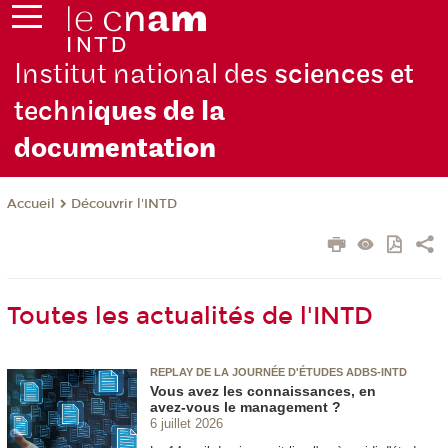
Institut national des
sciences et
techni
ques de la
docu
mentation
Découvrir l'INTD
Accueil
Toutes les actualités de l'INTD
REPLAY DE LA JOURNÉE D'ÉTUDES ADBS-INTD
Vous avez les connaissances, en
avez‑vous le management ?
6 juillet 2026